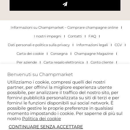
Informazioni su Champmarket – Comprare champagne online
I nostri impegni
Contatti
FAQ
Dati personali e politica sulla privacy
Informazioni legali
CGV
Carta dei cookie
Consegna
Champagne Magazine
Per aziende
Carta regalo elettronica
Conto cliente
I migliori champagne
Occasioni di degustazione di champagne
Benvenuti su Champmarket
Per gli individui
Per le aziende
Utilizziamo i cookie, compresi quelli dei nostri
partner, per offrirvi la migliore esperienza utente
Copyright 2022 © tutti i diritti riservati. Champmarket.
possibile, per analizzare il traffico del nostro sito, per
fornirvi pubblicità personalizzata su siti di terzi e per
fornirvi le funzioni disponibili sui social network. È
possibile gestire le proprie preferenze in qualsiasi
momento impostando i cookie. Per saperne di più sul
nostro
Politica dei cookie
CONTINUARE SENZA ACCETTARE