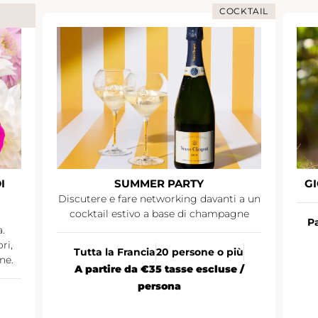
COCKTAIL
I
SUMMER PARTY
GI
Discutere e fare networking davanti a un
cocktail estivo a base di champagne
Pa
.
ri,
Tutta la Francia
20 persone o più
ne.
A partire da €35 tasse escluse /
persona