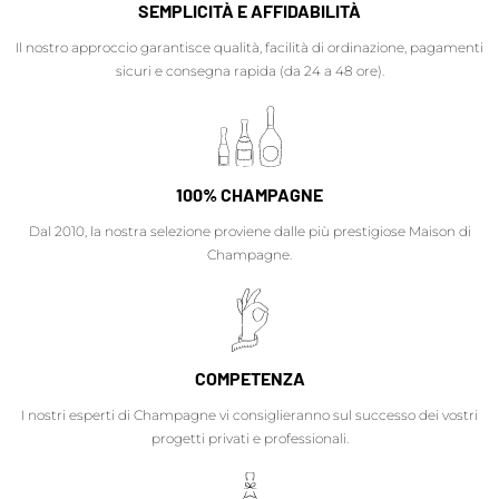
SEMPLICITÀ E AFFIDABILITÀ
Il nostro approccio garantisce qualità, facilità di ordinazione, pagamenti
sicuri e consegna rapida (da 24 a 48 ore).
100% CHAMPAGNE
Dal 2010, la nostra selezione proviene dalle più prestigiose Maison di
Champagne.
COMPETENZA
I nostri esperti di Champagne vi consiglieranno sul successo dei vostri
progetti privati e professionali.