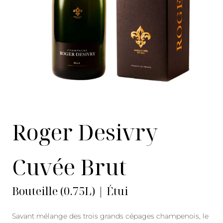
Roger Desivry
Cuvée Brut
Bouteille (0.75L) | Étui
Savant mélange des trois grands cépages champenois, le