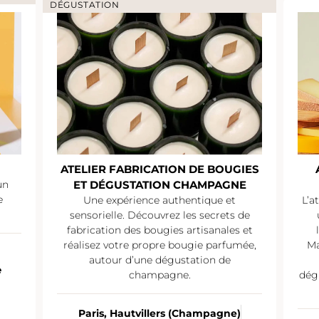
DÉGUSTATION
ATELIER FABRICATION DE BOUGIES
un
ET DÉGUSTATION CHAMPAGNE
e
Une expérience authentique et
L’a
sensorielle. Découvrez les secrets de
fabrication des bougies artisanales et
réalisez votre propre bougie parfumée,
Ma
autour d’une dégustation de
e
champagne.
dég
Paris, Hautvillers (Champagne)