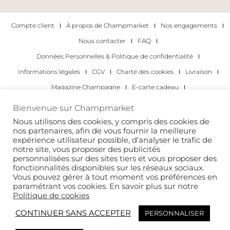
Compte client
À propos de Champmarket
Nos engagements
Nous contacter
FAQ
Données Personnelles & Politique de confidentialité
Informations légales
CGV
Charte des cookies
Livraison
Magazine Champagne
E-carte cadeau
Les Meilleurs Champagnes
Bienvenue sur Champmarket
Les occasions pour déguster du champagne
Pour les particuliers
Nous utilisons des cookies, y compris des cookies de
nos partenaires, afin de vous fournir la meilleure
Pour les entreprises
expérience utilisateur possible, d’analyser le trafic de
notre site, vous proposer des publicités
Copyright 2022 © tous droits réservés. Champmarket.
personnalisées sur des sites tiers et vous proposer des
fonctionnalités disponibles sur les réseaux sociaux.
Vous pouvez gérer à tout moment vos préférences en
paramétrant vos cookies. En savoir plus sur notre
Politique de cookies
CONTINUER SANS ACCEPTER
PERSONNALISER