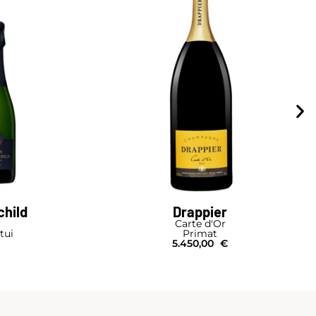
child
Drappier
Carte d'Or
tui
Primat
5.450,00
€