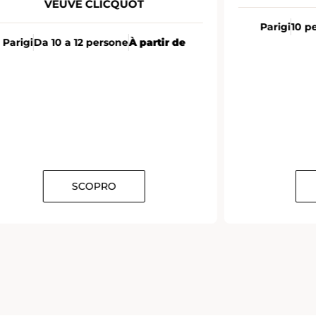
VEUVE CLICQUOT
Parigi
10 p
Parigi
Da 10 a 12 persone
À partir de
SCOPRO