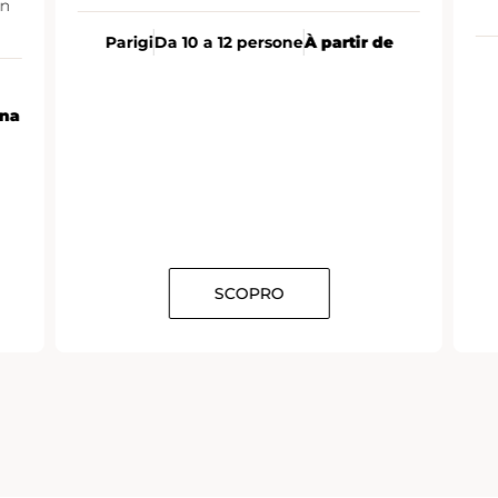
un
Parigi
Da 10 a 12 persone
À partir de
ona
SCOPRO