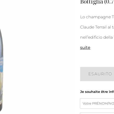
Bottiglia (0.
Lo champagne Tou
Claude Terrail al
nell’edificio del
suite
ESAURITO
Je souhaite être in