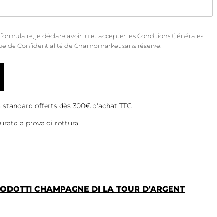
rmulaire, je déclare avoir lu et accepter les
Conditions Générales
que de Confidentialité
de Champmarket sans réserve.
on standard offerts dès 300€ d'achat TTC
rato a prova di rottura
PRODOTTI CHAMPAGNE DI LA TOUR D'ARGENT