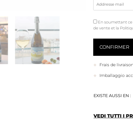
En soumettant ce fo
de vente
et
la Politi
Frais de livrais
Imballaggio accu
EXISTE AUSSI EN :
VEDI TUTTI I 