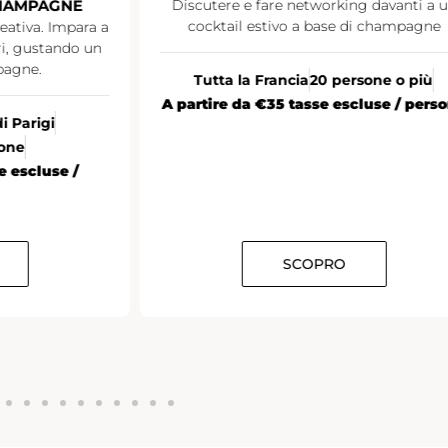
CHAMPAGNE
Discutere e fare networking davanti a 
cocktail estivo a base di champagne
eativa. Impara a
ori, gustando un
pagne.
Tutta la Francia
20 persone o più
A partire da €35 tasse escluse / pers
di Parigi
sone
e escluse /
SCOPRO