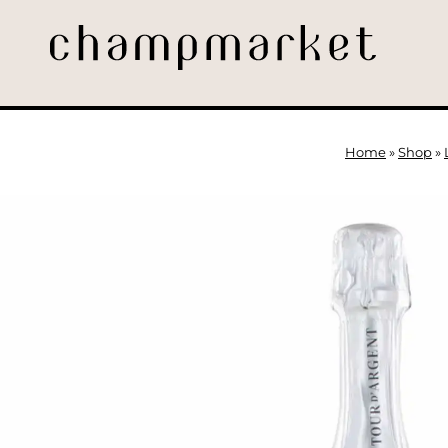
Home
»
Shop
»