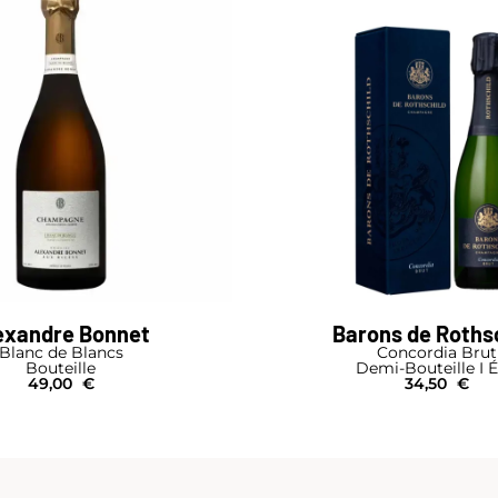
exandre Bonnet
Barons de Roths
Blanc de Blancs
Concordia Brut
Bouteille
Demi-Bouteille I É
49,00
€
34,50
€