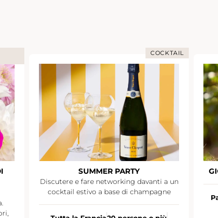
COCKTAIL
I
SUMMER PARTY
GI
Discutere e fare networking davanti a un
cocktail estivo a base di champagne
Pa
.
ri,
Tutta la Francia
20 persone o più