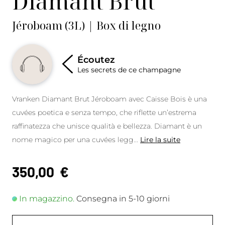
Diamant Brut
Jéroboam (3L) | Box di legno
Écoutez
Les secrets de ce champagne
Vranken Diamant Brut Jéroboam avec Caisse Bois è una
cuvées poetica e senza tempo, che riflette un’estrema
raffinatezza che unisce qualità e bellezza. Diamant è un
nome magico per una cuvées legg
...
Lire la suite
350,00
€
In magazzino.
Consegna in 5-10 giorni