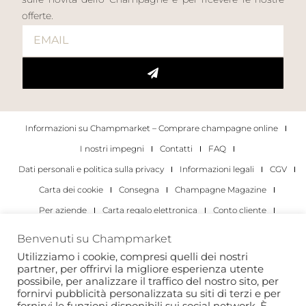
offerte.
Informazioni su Champmarket – Comprare champagne online
I nostri impegni
Contatti
FAQ
Dati personali e politica sulla privacy
Informazioni legali
CGV
Carta dei cookie
Consegna
Champagne Magazine
Per aziende
Carta regalo elettronica
Conto cliente
I migliori champagne
Occasioni di degustazione di champagne
Benvenuti su Champmarket
Per gli individui
Per le aziende
Utilizziamo i cookie, compresi quelli dei nostri
partner, per offrirvi la migliore esperienza utente
Copyright 2022 © tutti i diritti riservati. Champmarket.
possibile, per analizzare il traffico del nostro sito, per
fornirvi pubblicità personalizzata su siti di terzi e per
fornirvi le funzioni disponibili sui social network. È