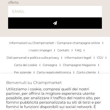
offerte.
Informazioni su Champmarket – Comprare champagne online
I nostri impegni
Contatti
FAQ
Dati personali e politica sulla privacy
Informazioni legali
CGV
Carta dei cookie
Consegna
Champagne Magazine
Per aziende
Carta regalo elettronica
Conto cliente
I migliori champagne
Occasioni di degustazione di champagne
Benvenuti su Champmarket
Per gli individui
Per le aziende
Utilizziamo i cookie, compresi quelli dei nostri
partner, per offrirvi la migliore esperienza utente
Copyright 2022 © tutti i diritti riservati. Champmarket.
possibile, per analizzare il traffico del nostro sito, per
fornirvi pubblicità personalizzata su siti di terzi e per
fornirvi le funzioni disponibili sui social network. È