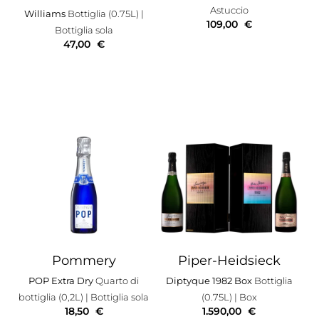
Astuccio
Williams
Bottiglia (0.75L)
|
109,00
€
Bottiglia sola
47,00
€
Pommery
Piper-Heidsieck
POP Extra Dry
Quarto di
Diptyque 1982 Box
Bottiglia
bottiglia (0,2L)
| Bottiglia sola
(0.75L)
| Box
18,50
€
1.590,00
€