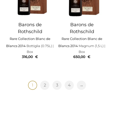
Barons de
Barons de
Rothschild
Rothschild
Rare Collection Blanc de
Rare Collection Blanc de
Blancs 2014
Bottiglia (0.75L)
|
Blancs 2014
Magnum (1,5 L)
|
Box
Box
316,00
€
650,00
€
1
2
3
4
→