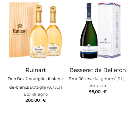
Ruinart
Besserat de Bellefon
Duo Box 2 bottiglie di blanc-
Brut Réserve
Magnum (1,5 L)
|
Astuccio
de-blancs
Bottiglia (0.75L)
|
95,00
€
Box di legno
200,00
€