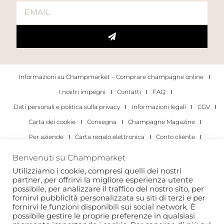
Informazioni su Champmarket – Comprare champagne online
I nostri impegni
Contatti
FAQ
Dati personali e politica sulla privacy
Informazioni legali
CGV
Carta dei cookie
Consegna
Champagne Magazine
Per aziende
Carta regalo elettronica
Conto cliente
I migliori champagne
Occasioni di degustazione di champagne
Benvenuti su Champmarket
Per gli individui
Per le aziende
Utilizziamo i cookie, compresi quelli dei nostri
partner, per offrirvi la migliore esperienza utente
Copyright 2022 © tutti i diritti riservati. Champmarket.
possibile, per analizzare il traffico del nostro sito, per
fornirvi pubblicità personalizzata su siti di terzi e per
fornirvi le funzioni disponibili sui social network. È
possibile gestire le proprie preferenze in qualsiasi