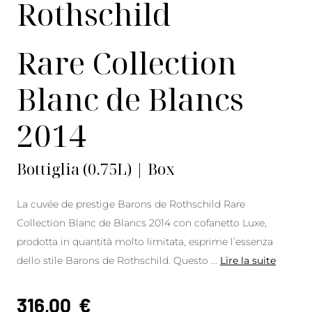
Rothschild
Rare Collection
Blanc de Blancs
2014
Bottiglia (0.75L) | Box
La cuvée de prestige Barons de Rothschild Rare
Collection Blanc de Blancs 2014 con cofanetto Luxe,
prodotta in quantità molto limitata, esprime l’essenza
dello stile Barons de Rothschild. Questo
...
Lire la suite
316,00
€