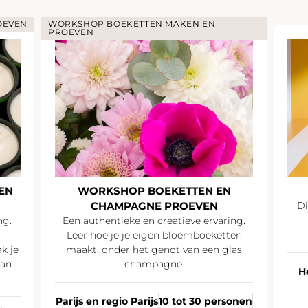
OEVEN
WORKSHOP BOEKETTEN MAKEN EN
PROEVEN
EN
WORKSHOP BOEKETTEN EN
CHAMPAGNE PROEVEN
Di
ng.
Een authentieke en creatieve ervaring.
Leer hoe je je eigen bloemboeketten
k je
maakt, onder het genot van een glas
van
champagne.
H
Parijs en regio Parijs
10 tot 30 personen