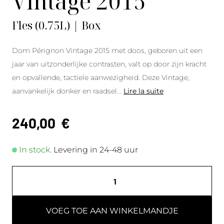
Vintage 2015
Fles (0.75L) | Box
Dom Pérignon Vintage 2015 met doos, geboren uit een
jaar van uitzonderlijke contrasten, valt op door zijn kracht
en opvallende, tactiele aanwezigheid. Deze Vintage,
aanvankelijk donker en raadsel
...
Lire la suite
240,00
€
In stock.
Levering in 24-48 uur
VOEG TOE AAN WINKELMANDJE