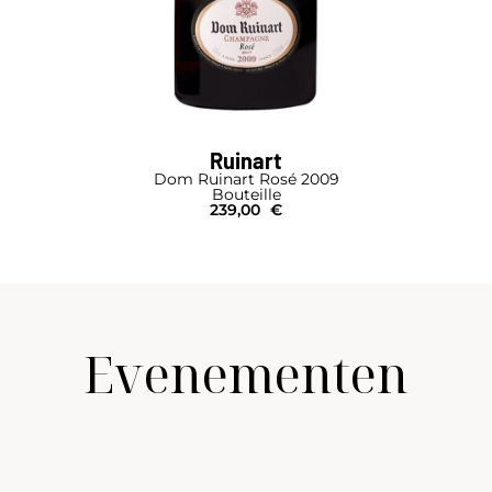
Ruinart
Dom Ruinart Rosé 2009
Bouteille
239,00
€
Evenementen