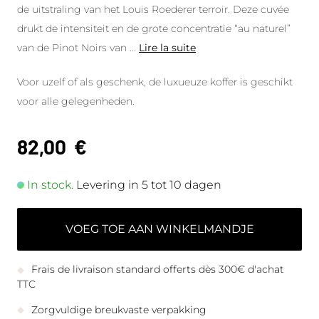
de uitstraling van het Louis Roederer terroir. Deze cuvée
drukt de intensiteit en de grote concentratie “au naturel”
van de Pinot Noirs van
...
Lire la suite
Voor uzelf of als geschenk, de luxueuze koffer is geschikt
voor alle gelegenheden.
82,00
€
In stock.
Levering in 5 tot 10 dagen
VOEG TOE AAN WINKELMANDJE
Frais de livraison standard offerts dès 300€ d'achat
TTC
Zorgvuldige breukvaste verpakking