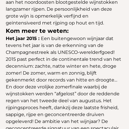
aan het noordoosten blootgestelde wijnstokken
langzamer rijpen. De persoonlijkheid van deze
grote wijn is opmerkelijk verfijnd en
geïntensiveerd met rijping op hout en tijd.
Kom meer te weten:
Het jaar 2015 :
Een buitengewoon wijnjaar dat
tevens het jaar is van de erkenning van de
Champagnestreek als UNESCO-werelderfgoed!
2015 past perfect in de continentale trend van het
decennium: zachte, natte winter en hete, droge
zomer! De zomer, warm en zonnig, blijft
gekenmerkt door records van hitte en droogte…
En door deze vrolijke zomerfinale waarbij de
wijnstokken werden “afgelost” door de reddende
regen van het tweede deel van augustus. Het
rijpingsproces heeft, dankzij deze laatste frisheid,
sappige, rijpe en geconcentreerde druiven
opgeleverd! De ambitie van het wijnjaar? De
geconcentreerde signatuur van een spectaculair