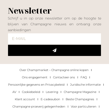
Newsletter
Schrijf u in op onze newsletter om op de hoogte te
blijven van Champagne nieuws en ontvang onze
aanbiedingen
Over Champmarket – Champagne online kopen
Ons engagement
Contacteer ons
FAQ
Persoonlijke gegevens en Privacybeleid
Juridische informatie
AV
Cookiebeleid
Levering
Champagne Magazine
Klant account
E-cadeaubon
Beste Champagnes
Champagne proeverij gelegenheden
Voor particulieren