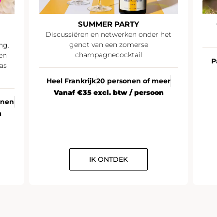
SUMMER PARTY
Discussiëren en netwerken onder het
genot van een zomerse
ng.
champagnecocktail
en
P
as
Heel Frankrijk
20 personen of meer
Vanaf €35 excl. btw / persoon
onen
n
IK ONTDEK