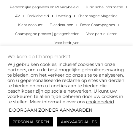
Persoonlijke gegevens en Privacybeleid
Juridische informatie
AV
Cookiebeleid
Levering
Champagne Magazine
Klant account
E-cadeaubon
Beste Champagnes
Champagne proeverij gelegenheden
Voor particulieren
Voor bedrijven
Copyright 2022 © alle rechten voorbehouden.
Welkom op Champmarket
Champmarket.
Wij gebruiken cookies, inclusief cookies van onze
partners, om u de best mogelijke gebruikerservaring
te bieden, om het verkeer op onze site te analyseren,
om u gepersonaliseerde reclame op sites van derden
te bieden en om u functies aan te bieden die
beschikbaar zijn op sociale netwerken. U kunt uw
voorkeuren te allen tijde beheren door uw cookies in
te stellen. Meer informatie over ons
cookiebeleid
DOORGAAN ZONDER AANVAARDEN
ALCOHOLMISBRUIK IS GEVAARLIJK VOOR JE
PERSONALISEREN
AANVAARD ALLES
GEZONDHEID. DRINK MET VERSTAND.
Deze site wordt beschermd door reCAPTCHA en het
privacybeleid
van Google en
de
servicevoorwaarden van
zijn van toepassing.