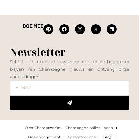
DOE MEE
Newsletter
Schrijf u in op onze newsletter om op de hoogte te
blijven van Champagne nieuws en ontvang onze
aanbiedingen
Over Champmarket – Champagne online kopen
Ons engagement
Contacteer ons
FAQ