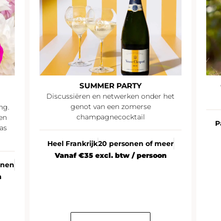
SUMMER PARTY
Discussiëren en netwerken onder het
genot van een zomerse
ng.
champagnecocktail
en
P
as
Heel Frankrijk
20 personen of meer
Vanaf €35 excl. btw / persoon
onen
n