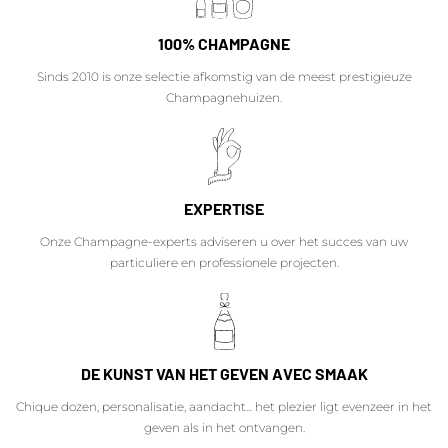
100% CHAMPAGNE
Sinds 2010 is onze selectie afkomstig van de meest prestigieuze
Champagnehuizen.
EXPERTISE
Onze Champagne-experts adviseren u over het succes van uw
particuliere en professionele projecten.
DE KUNST VAN HET GEVEN AVEC SMAAK
Chique dozen, personalisatie, aandacht... het plezier ligt evenzeer in het
geven als in het ontvangen.