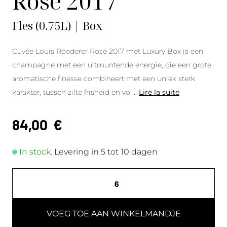
Rosé 2017
Fles (0.75L) | Box
Cuvée Louis Roederer Rosé 2017 met Luxury Box is een
champagne met een uitmuntende energie, die een grote
aromatische finesse combineert met een uniek sterk
karakter, tussen zilte frisheid en vol
...
Lire la suite
84,00
€
In stock.
Levering in 5 tot 10 dagen
VOEG TOE AAN WINKELMANDJE