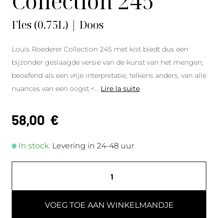
Collection 245
Fles (0.75L) | Doos
Louis Roederer Collection 245 met kist biedt dus een
bijzonder geslaagde versie van de kunst van het mengen,
beoefend als een vrije interpretatie, telkens anders, van alle
nuances van een oogst.<
...
Lire la suite
58,00
€
In stock.
Levering in 24-48 uur
VOEG TOE AAN WINKELMANDJE