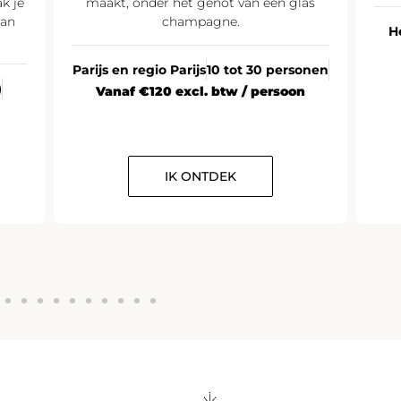
k je
maakt, onder het genot van een glas
van
champagne.
H
Parijs en regio Parijs
10 tot 30 personen
)
Vanaf €120 excl. btw / persoon
IK ONTDEK