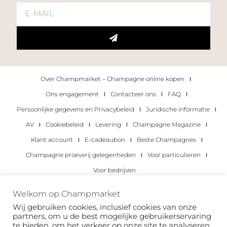
Over Champmarket – Champagne online kopen
Ons engagement
Contacteer ons
FAQ
Persoonlijke gegevens en Privacybeleid
Juridische informatie
AV
Cookiebeleid
Levering
Champagne Magazine
Klant account
E-cadeaubon
Beste Champagnes
Champagne proeverij gelegenheden
Voor particulieren
Voor bedrijven
Copyright 2022 © alle rechten voorbehouden.
Welkom op Champmarket
Champmarket.
Wij gebruiken cookies, inclusief cookies van onze
partners, om u de best mogelijke gebruikerservaring
te bieden, om het verkeer op onze site te analyseren,