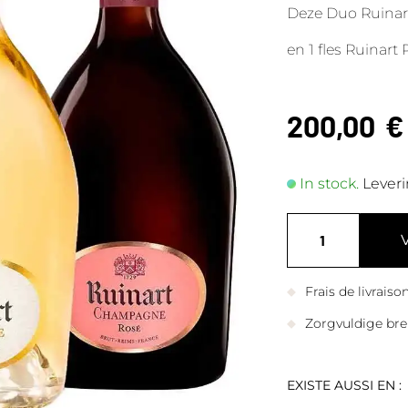
Deze Duo Ruinart 
en 1 fles Ruinart 
200,00
€
In stock.
Leveri
Frais de livrais
Zorgvuldige bre
EXISTE AUSSI EN :