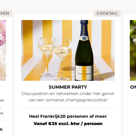
CKTAIL
ONDERDOMPELING IN CHAMPAGNE
ONDERDOMPELENDE DAG IN RUINART
 genot
ail
Parijs
10 tot 12 personen
À partir de
er
n