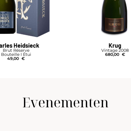
Krug
Armand de Bri
Vintage 2008
Brut Rosé
680,00
€
Bouteille I Poch
515,00
€
Evenementen