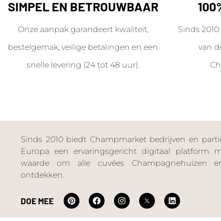
SIMPEL EN BETROUWBAAR
100
Onze aanpak garandeert kwaliteit,
Sinds 2010 
bestelgemak, veilige betalingen en een
van d
snelle levering (24 tot 48 uur).
Ch
Sinds 2010 biedt Champmarket bedrijven en particu
Europa een ervaringsgericht digitaal platform
waarde om alle cuvées Champagnehuizen en
ontdekken.
DOE MEE