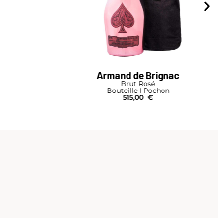
gnac
Pommery
Royal Blue Sky
on
Bouteille
73,00
€