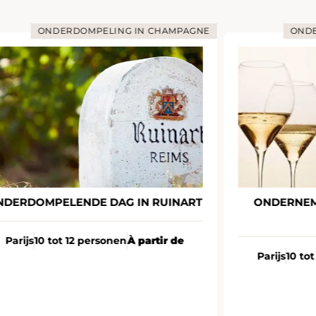
ONDERDOMPELING IN CHAMPAGNE
ONDERNEMENDE DAG BIJ VEUVE
CH
CLICQUOT
Parijs
10 
Parijs
10 tot 12 personen
À partir de