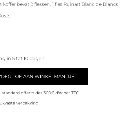
koffer bevat 2 flessen, 1 fles Ruinart Blanc de Blancs
Rosé.
ng in 5 tot 10 dagen
VOEG TOE AAN WINKELMANDJE
on standard offerts dès 300€ d'achat TTC
ukvaste verpakking