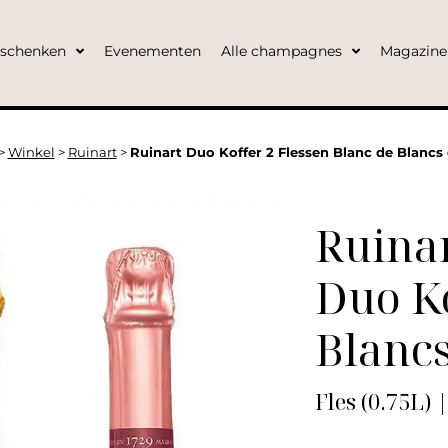
eschenken
Evenementen
Alle champagnes
Magazine
>
Winkel
>
Ruinart
>
Ruinart Duo Koffer 2 Flessen Blanc de Blancs
Ruina
Duo Ko
Blancs
Fles (0.75L)