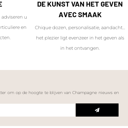
E
DE KUNST VAN HET GEVEN
AVEC SMAAK
adviseren u
ticuliere en
Chique dozen, personalisatie, aandacht...
cten.
het plezier ligt evenzeer in het geven als
in het ontvangen.
letter om op de hoogte te blijven van Champagne nieuws en
n