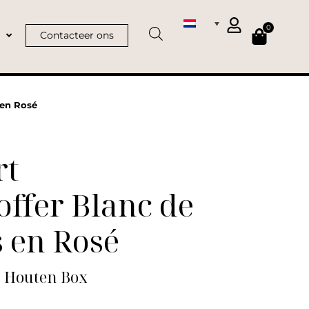
0
Contacteer ons
 en Rosé
rt
ffer Blanc de
 en Rosé
 | Houten Box