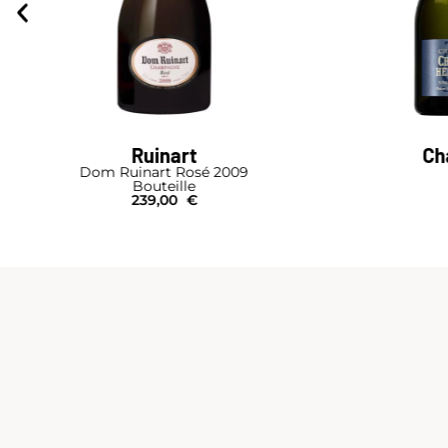
Charles Heidsieck
Brut Réserve
Bouteille I Étui
49,00
€