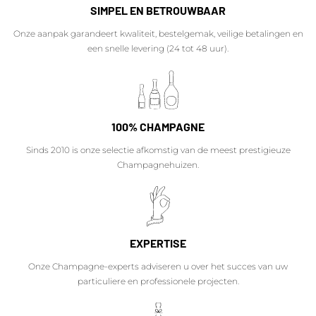
SIMPEL EN BETROUWBAAR
Onze aanpak garandeert kwaliteit, bestelgemak, veilige betalingen en
een snelle levering (24 tot 48 uur).
100% CHAMPAGNE
Sinds 2010 is onze selectie afkomstig van de meest prestigieuze
Champagnehuizen.
EXPERTISE
Onze Champagne-experts adviseren u over het succes van uw
particuliere en professionele projecten.