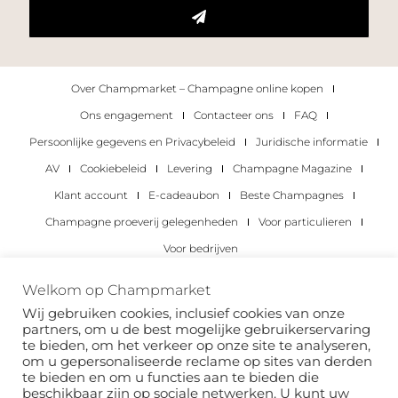
Over Champmarket – Champagne online kopen
Ons engagement
Contacteer ons
FAQ
Persoonlijke gegevens en Privacybeleid
Juridische informatie
AV
Cookiebeleid
Levering
Champagne Magazine
Klant account
E-cadeaubon
Beste Champagnes
Champagne proeverij gelegenheden
Voor particulieren
Voor bedrijven
Copyright 2022 © alle rechten voorbehouden.
Welkom op Champmarket
Champmarket.
Wij gebruiken cookies, inclusief cookies van onze
partners, om u de best mogelijke gebruikerservaring
te bieden, om het verkeer op onze site te analyseren,
om u gepersonaliseerde reclame op sites van derden
te bieden en om u functies aan te bieden die
beschikbaar zijn op sociale netwerken. U kunt uw