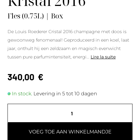
Kristal 2016
Fles (0.75L) | Box
De Louis Roederer Cristal 2016 champagne met doos is
gewoonweg fenomenaal! Geproduceerd in een koel, laat
jaar, onthult hij een zeldzaam en magisch evenwicht
tussen pure parfumintensiteit, energi
...
Lire la suite
340,00
€
In stock.
Levering in 5 tot 10 dagen
VOEG TOE AAN WINKELMANDJE