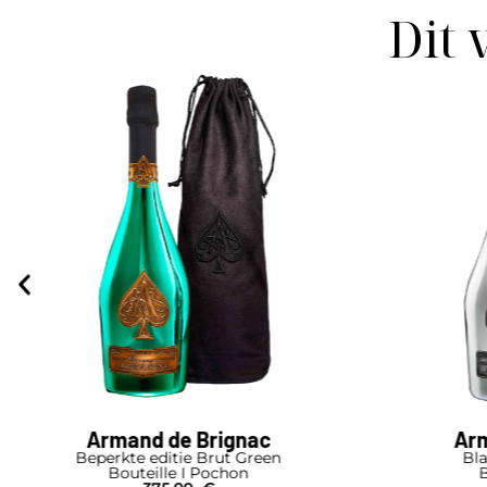
Dit 
 Brignac
Armand de Brignac
e Brut Green
Blanc de Blancs Silver
I Pochon
Bouteille I Coffret