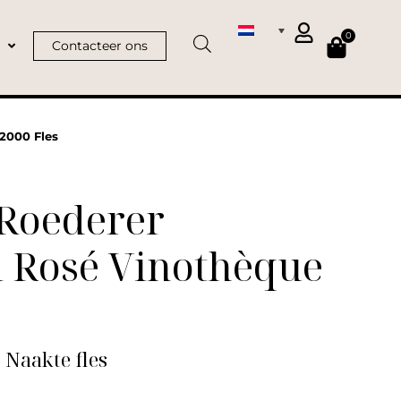
0
Contacteer ons
 2000 Fles
 Roederer
l Rosé Vinothèque
| Naakte fles