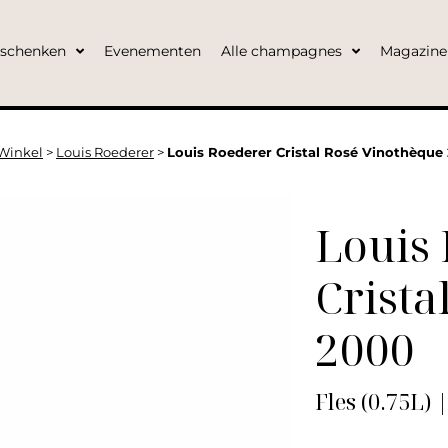
eschenken
Evenementen
Alle champagnes
Magazine
Winkel
>
Louis Roederer
>
Louis Roederer Cristal Rosé Vinothèque
Louis
Crista
2000
Fles (0.75L) 