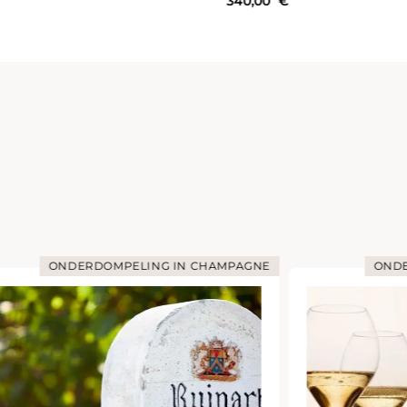
340,00
€
515
ONDERDOMPELING IN CHAMPAGNE
ONDE