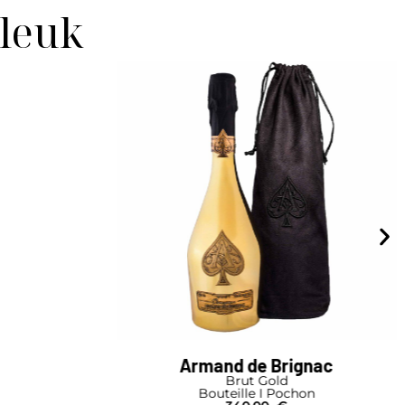
 leuk
Armand de Brignac
Armand d
Brut Gold
Brut
Bouteille I Pochon
Bouteill