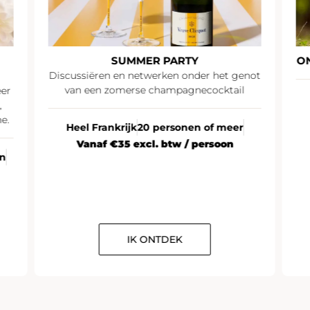
SUMMER PARTY
O
Discussiëren en netwerken onder het genot
van een zomerse champagnecocktail
eer
,
e.
Heel Frankrijk
20 personen of meer
Vanaf €35 excl. btw / persoon
en
IK ONTDEK