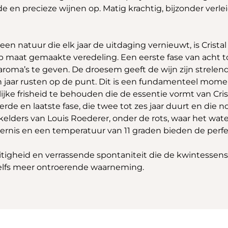
jnde en precieze wijnen op. Matig krachtig, bijzonder ver
 een natuur die elk jaar de uitdaging vernieuwt, is Cris
aat gemaakte veredeling. Een eerste fase van acht tot
roma’s te geven. De droesem geeft de wijn zijn strelend
ien jaar rusten op de punt. Dit is een fundamenteel momen
lijke frisheid te behouden die de essentie vormt van Cri
de en laatste fase, die twee tot zes jaar duurt en die n
kelders van Louis Roederer, onder de rots, waar het wate
sternis en een temperatuur van 11 graden bieden de per
tigheid en verrassende spontaniteit die de kwintessens z
zelfs meer ontroerende waarneming.