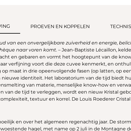
VING
PROEVEN EN KOPPELEN
TECHNIS
ud van een onvergelijkbare zuiverheid en energie, bel
othèque naar voren komt.
– Jean-Baptiste Lécaillon, keld
andacht en gebaren en vormt het hoogtepunt van de kn
r verfijning voort die deze cuvee kenmerkt, en onthult 
g op maat in drie opeenvolgende fasen (op latten, op e
 nieuwe identiteit. Het laboratorium van de tijd biedt
samensmelting van materie, menselijke know-how en ver
en van de tijd te verleggen, wordt een nieuw Kristal ge
complexiteit, textuur en korrel. De Louis Roederer Crist
eilijk en over het algemeen regenachtig jaar. De stor
rwoestende hagel, met name op 2 juli in de Montagne 