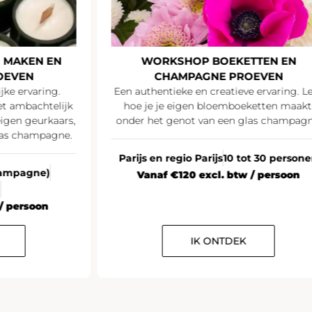
 MAKEN EN
WORKSHOP BOEKETTEN EN
OEVEN
CHAMPAGNE PROEVEN
jke ervaring.
Een authentieke en creatieve ervaring. L
t ambachtelijk
hoe je je eigen bloemboeketten maakt
igen geurkaars,
onder het genot van een glas champagn
las champagne.
Parijs en regio Parijs
10 tot 30 person
Champagne)
Vanaf €120 excl. btw / persoon
n
/ persoon
IK ONTDEK