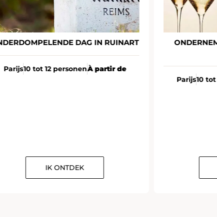
NDERDOMPELENDE DAG IN RUINART
ONDERNEM
Parijs
10 tot 12 personen
À partir de
Parijs
10 to
IK ONTDEK