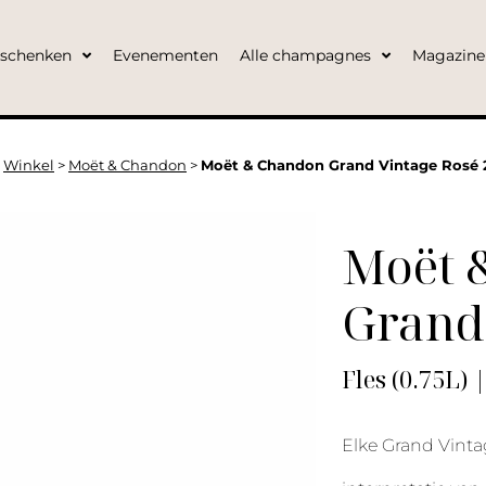
eschenken
Evenementen
Alle champagnes
Magazine
>
Winkel
>
Moët & Chandon
>
Moët & Chandon Grand Vintage Rosé 2
Moët 
Grand
Fles (0.75L) 
Elke Grand Vintag