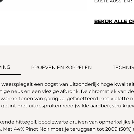
EXISTE AUSSI EN :
BEKIJK ALLE 
VING
PROEVEN EN KOPPELEN
TECHNIS
eerspiegelt een oogst van uitzonderlijk hoge kwalitei
ruitige neus en een vlezige afdronk. De chromatiek van d
t, warme tonen van garrigue, gefacetteerd met violette n
 getint met uitgesproken rood (wilde aardbei), struikgew
nde hittegolf, bood zwarte druiven van opmerkelijke kwa
 Met 44% Pinot Noir moet je teruggaan tot 2009 (50%) 