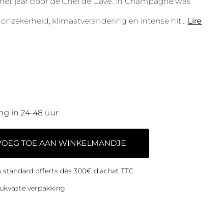
n het jaar door de Chef de Cave. In Champagne was
n onzekerheid, klimaatverandering en intense hit
...
Lire
ng in 24-48 uur
VOEG TOE AAN WINKELMANDJE
on standard offerts dès 300€ d'achat TTC
ukvaste verpakking