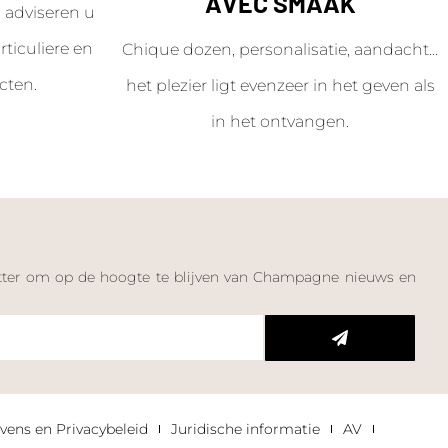
AVEC SMAAK
adviseren u
ticuliere en
Chique dozen, personalisatie, aandacht...
cten.
het plezier ligt evenzeer in het geven als
in het ontvangen.
letter om op de hoogte te blijven van Champagne nieuws en
n
vens en Privacybeleid
Juridische informatie
AV