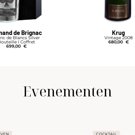
and de Brignac
Krug
nc de Blancs Silver
Vintage 2008
outeille I Coffret
680,00
€
699,00
€
Evenementen
EVEN
COCKTAIL