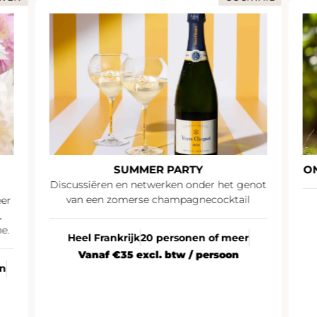
SUMMER PARTY
O
Discussiëren en netwerken onder het genot
van een zomerse champagnecocktail
eer
,
e.
Heel Frankrijk
20 personen of meer
Vanaf €35 excl. btw / persoon
en