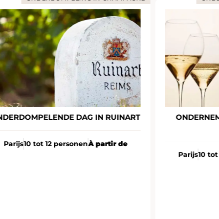
NDERDOMPELENDE DAG IN RUINART
ONDERNEM
Parijs
10 tot 12 personen
À partir de
Parijs
10 to