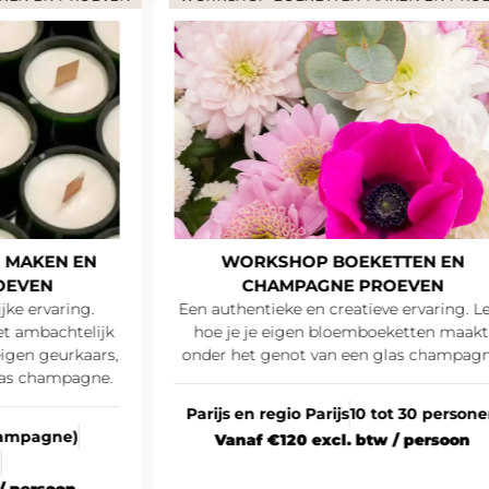
 MAKEN EN
WORKSHOP BOEKETTEN EN
OEVEN
CHAMPAGNE PROEVEN
jke ervaring.
Een authentieke en creatieve ervaring. L
t ambachtelijk
hoe je je eigen bloemboeketten maakt
igen geurkaars,
onder het genot van een glas champagn
las champagne.
Parijs en regio Parijs
10 tot 30 person
Champagne)
Vanaf €120 excl. btw / persoon
n
/ persoon