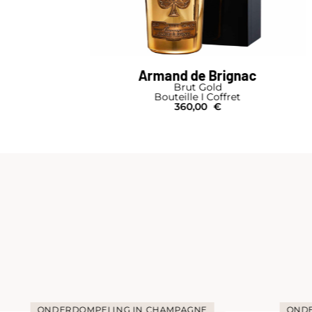
Armand de Brignac
Brut Gold
Bouteille I Coffret
360,00
€
ONDERDOMPELING IN CHAMPAGNE
ONDE