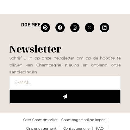
DOE MEE
Newsletter
Schrijf u in op onze newsletter om op de hoogte te
blijven van Champagne nieuws en ontvang onze
aanbiedingen
Over Champmarket – Champagne online kopen
Ons engagement
Contacteer ons
FAQ