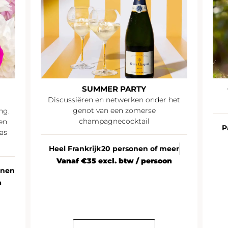
SUMMER PARTY
Discussiëren en netwerken onder het
genot van een zomerse
ng.
champagnecocktail
en
P
as
Heel Frankrijk
20 personen of meer
Vanaf €35 excl. btw / persoon
onen
n