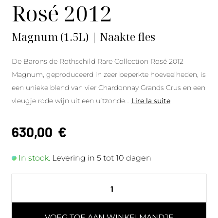
Rosé 2012
Magnum (1.5L) | Naakte fles
De Barons de Rothschild Rare Collection Rosé 2012
Magnum, geproduceerd in zeer beperkte hoeveelheden, is
een unieke blend van vier Chardonnay Grands Crus en een
vleugje rode wijn uit een uitzonde
...
Lire la suite
630,00
€
In stock.
Levering in 5 tot 10 dagen
VOEG TOE AAN WINKELMANDJE