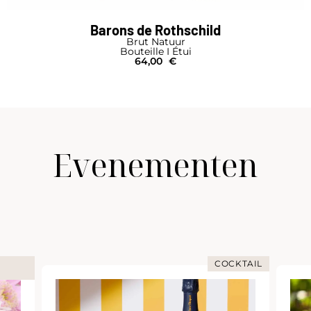
Drappier
Brut Natuur Rosé Les Riceys
Bouteille
46,00
€
Evenementen
COCKTAIL