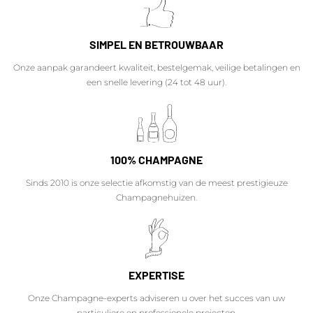
SIMPEL EN BETROUWBAAR
Onze aanpak garandeert kwaliteit, bestelgemak, veilige betalingen en
een snelle levering (24 tot 48 uur).
100% CHAMPAGNE
Sinds 2010 is onze selectie afkomstig van de meest prestigieuze
Champagnehuizen.
EXPERTISE
Onze Champagne-experts adviseren u over het succes van uw
particuliere en professionele projecten.