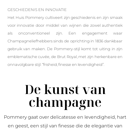
GESCHIEDENIS EN INNOVATIE
Het Huis Pommery cultiveert zijn geschiedenis en zijn smaak
voor innovatie door middel van wijnen die zowel authentiek
als onconventioneel zijn. Een engagement waar
Champagneliefhebbers sinds de oprichting in 1836 dankbaar
gebruik van maken. De Pommery-stijl komt tot uiting in zijn
emblematische cuvée, de Brut Royal, met zijn herkenbare en
onnavolgbare stijl: “frisheid, finesse en levendigheid”.
De kunst van
champagne
Pommery gaat over delicatesse en levendigheid, hart
en geest, een stijl van finesse die de elegantie van