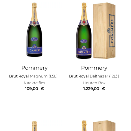
Pommery
Pommery
Brut Royal
Magnum (1.5L)
|
Brut Royal
Balthazar (12L)
|
Naakte fles
Houten Box
109,00
€
1.229,00
€