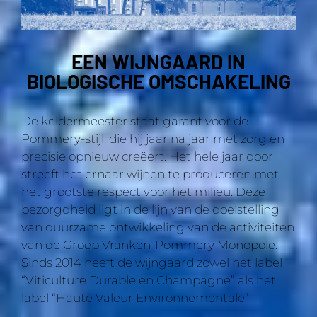
EEN WIJNGAARD IN
BIOLOGISCHE OMSCHAKELING
De keldermeester staat garant voor de
Pommery-stijl, die hij jaar na jaar met zorg en
precisie opnieuw creëert. Het hele jaar door
streeft het ernaar wijnen te produceren met
het grootste respect voor het milieu. Deze
bezorgdheid ligt in de lijn van de doelstelling
van duurzame ontwikkeling van de activiteiten
van de Groep Vranken-Pommery Monopole.
Sinds 2014 heeft de wijngaard zowel het label
“Viticulture Durable en Champagne” als het
label “Haute Valeur Environnementale”.