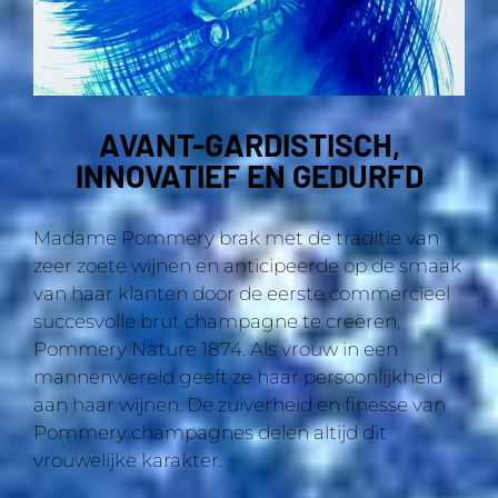
AVANT-GARDISTISCH,
INNOVATIEF EN GEDURFD
Madame Pommery brak met de traditie van
zeer zoete wijnen en anticipeerde op de smaak
van haar klanten door de eerste commercieel
succesvolle brut champagne te creëren,
Pommery Nature 1874. Als vrouw in een
mannenwereld geeft ze haar persoonlijkheid
aan haar wijnen. De zuiverheid en finesse van
Pommery champagnes delen altijd dit
vrouwelijke karakter.