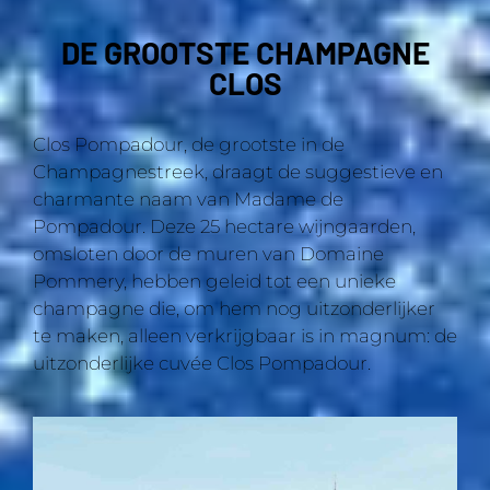
DE GROOTSTE CHAMPAGNE
CLOS
Clos Pompadour, de grootste in de
Champagnestreek, draagt de suggestieve en
charmante naam van Madame de
Pompadour. Deze 25 hectare wijngaarden,
omsloten door de muren van Domaine
Pommery, hebben geleid tot een unieke
champagne die, om hem nog uitzonderlijker
te maken, alleen verkrijgbaar is in magnum: de
uitzonderlijke cuvée Clos Pompadour.