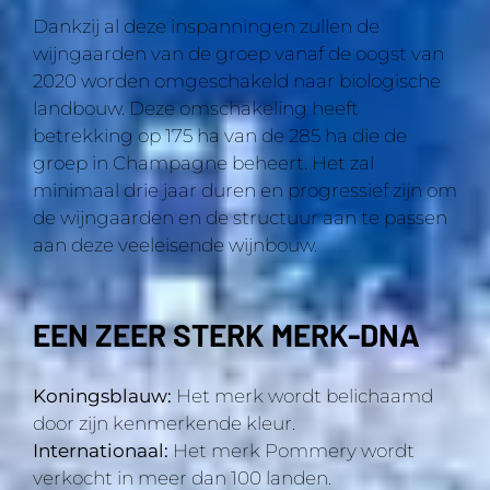
Dankzij al deze inspanningen zullen de
wijngaarden van de groep vanaf de oogst van
2020 worden omgeschakeld naar biologische
landbouw. Deze omschakeling heeft
betrekking op 175 ha van de 285 ha die de
groep in Champagne beheert. Het zal
minimaal drie jaar duren en progressief zijn om
de wijngaarden en de structuur aan te passen
aan deze veeleisende wijnbouw.
EEN ZEER STERK MERK-DNA
Koningsblauw:
Het merk wordt belichaamd
door zijn kenmerkende kleur.
Internationaal:
Het merk Pommery wordt
verkocht in meer dan 100 landen.