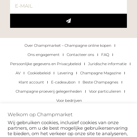
Over Champmarket – Champagne online kopen
Ons engagement
Contacteer ons
FAQ
Persoonlijke gegevens en Privacybeleid
Juridische informatie
AV
Cookiebeleid
Levering
Champagne Magazine
Klant account
E-cadeaubon
Beste Champagnes
Champagne proeverij gelegenheden
Voor particulieren
Voor bedrijven
Copyright 2022 © alle rechten voorbehouden.
Welkom op Champmarket
Champmarket.
Wij gebruiken cookies, inclusief cookies van onze
partners, om u de best mogelijke gebruikerservaring
te bieden, om het verkeer op onze site te analyseren,