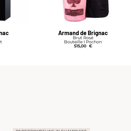
gnac
Armand de Brignac
Brut Rosé
et
Bouteille I Pochon
515,00
€