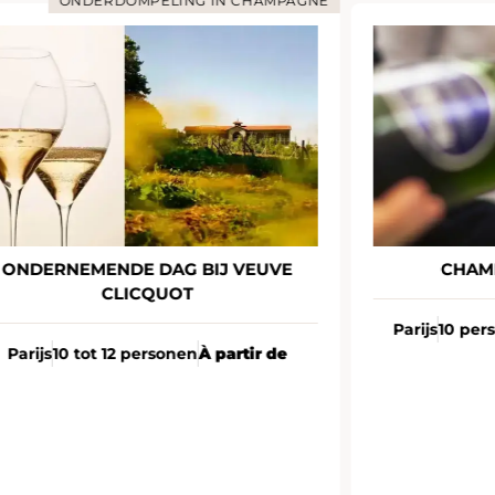
ONDERDOMPELING IN CHAMPAGNE
ONDERNEMENDE DAG BIJ VEUVE
CHAM
CLICQUOT
Parijs
10 per
Parijs
10 tot 12 personen
À partir de