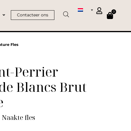
0
Contacteer ons
ture Fles
t-Perrier
de Blancs Brut
e
| Naakte fles