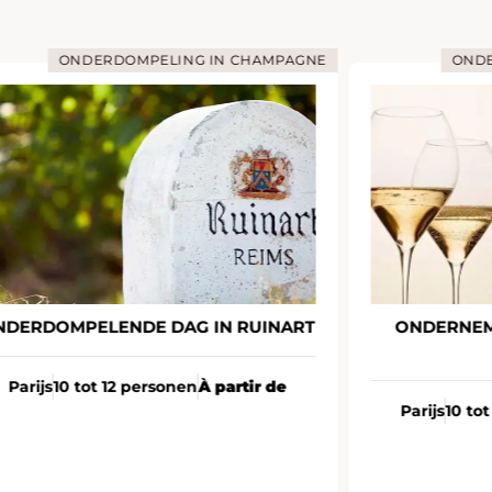
ONDERDOMPELING IN CHAMPAGNE
ONDE
NDERDOMPELENDE DAG IN RUINART
ONDERNEM
Parijs
10 tot 12 personen
À partir de
Parijs
10 to