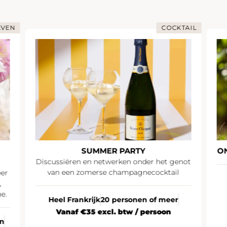
EVEN
COCKTAIL
SUMMER PARTY
O
Discussiëren en netwerken onder het genot
van een zomerse champagnecocktail
eer
,
e.
Heel Frankrijk
20 personen of meer
Vanaf €35 excl. btw / persoon
en