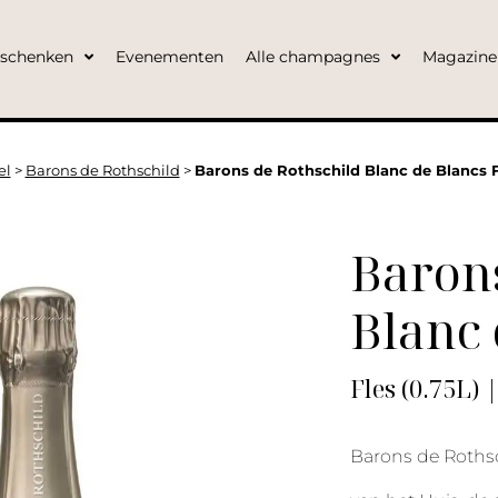
eschenken
Evenementen
Alle champagnes
Magazine
el
>
Barons de Rothschild
>
Barons de Rothschild Blanc de Blancs F
Barons
Blanc 
Fles (0.75L) 
Barons de Rothsc