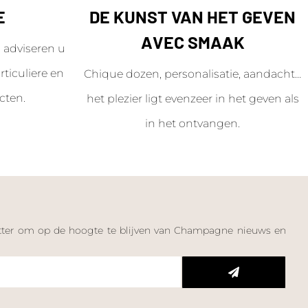
E
DE KUNST VAN HET GEVEN
AVEC SMAAK
adviseren u
ticuliere en
Chique dozen, personalisatie, aandacht...
cten.
het plezier ligt evenzeer in het geven als
in het ontvangen.
letter om op de hoogte te blijven van Champagne nieuws en
n