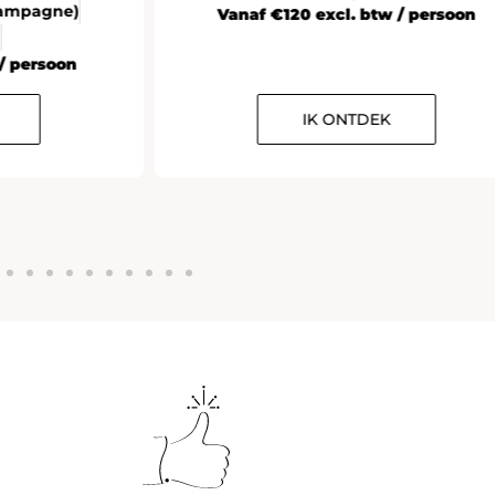
Champagne)
Vanaf €120 excl. btw / persoon
n
/ persoon
IK ONTDEK