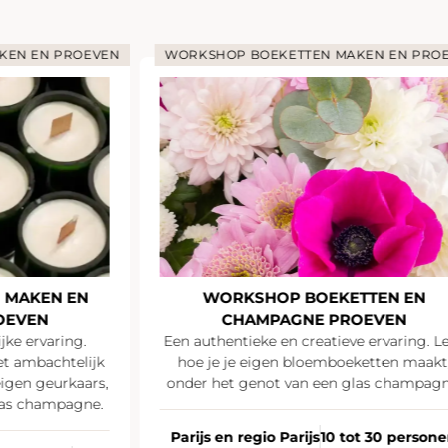
KEN EN PROEVEN
WORKSHOP BOEKETTEN MAKEN EN PRO
 MAKEN EN
WORKSHOP BOEKETTEN EN
OEVEN
CHAMPAGNE PROEVEN
jke ervaring.
Een authentieke en creatieve ervaring. L
t ambachtelijk
hoe je je eigen bloemboeketten maakt
igen geurkaars,
onder het genot van een glas champagn
las champagne.
Parijs en regio Parijs
10 tot 30 person