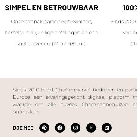
SIMPEL EN BETROUWBAAR
100
Onze aanpak garandeert kwaliteit,
Sinds 2010 
bestelgemak, veilige betalingen en een
van d
snelle levering (24 tot 48 uur).
Ch
Sinds 2010 biedt Champmarket bedrijven en particu
Europa een ervaringsgericht digitaal platform
waarde om alle cuvées Champagnehuizen en
ontdekken.
DOE MEE