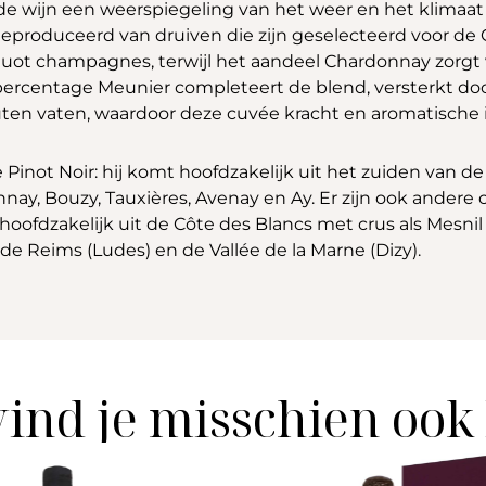
 de wijn een weerspiegeling van het weer en het klimaat 
 geproduceerd van druiven die zijn geselecteerd voor de 
uot champagnes, terwijl het aandeel Chardonnay zorgt v
 percentage Meunier completeert de blend, versterkt do
outen vaten, waardoor deze cuvée kracht en aromatische in
de Pinot Noir: hij komt hoofdzakelijk uit het zuiden van
y, Bouzy, Tauxières, Avenay en Ay. Er zijn ook andere cr
ofdzakelijk uit de Côte des Blancs met crus als Mesnil 
e Reims (Ludes) en de Vallée de la Marne (Dizy).
vind je misschien ook