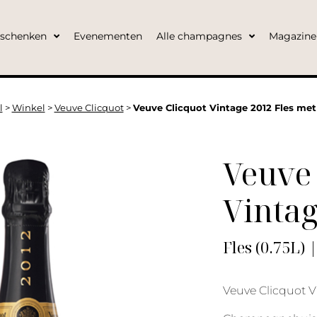
eschenken
Evenementen
Alle champagnes
Magazine
l
>
Winkel
>
Veuve Clicquot
>
Veuve Clicquot Vintage 2012 Fles met
Veuve 
Vintag
Fles (0.75L) 
Veuve Clicquot V