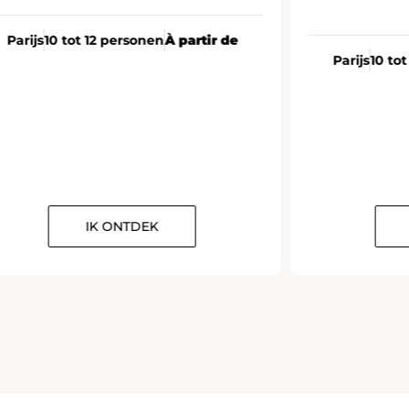
Parijs
10 tot 12 personen
À partir de
Parijs
10 to
IK ONTDEK