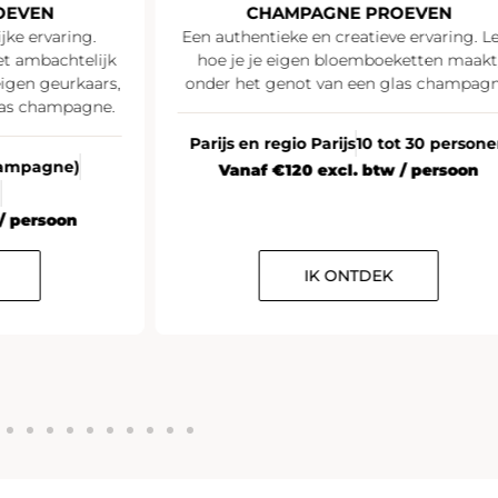
OEVEN
CHAMPAGNE PROEVEN
jke ervaring.
Een authentieke en creatieve ervaring. L
t ambachtelijk
hoe je je eigen bloemboeketten maakt
igen geurkaars,
onder het genot van een glas champagn
las champagne.
Parijs en regio Parijs
10 tot 30 person
Champagne)
Vanaf €120 excl. btw / persoon
n
/ persoon
IK ONTDEK