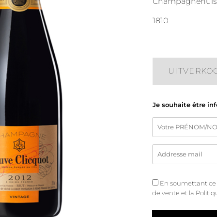
Champagnehuis si
1810.
UITVERKO
Je souhaite être in
En soumettant ce fo
de vente
et
la Politi