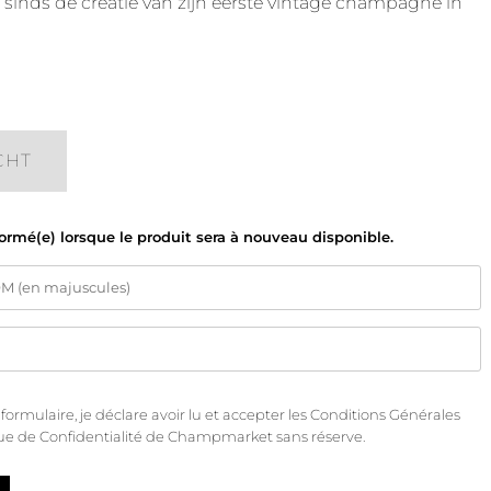
nds de creatie van zijn eerste vintage champagne in
CHT
formé(e) lorsque le produit sera à nouveau disponible.
rmulaire, je déclare avoir lu et accepter les
Conditions Générales
que de Confidentialité
de Champmarket sans réserve.