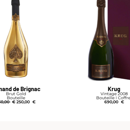
and de Brignac
Krug
Brut Gold
Vintage 2008
Bouteille
Bouteille I Coffr
30,00
€
250,00
€
690,00
€