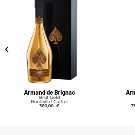
Armand de Brignac
Arm
Brut Gold
Bouteille I Coffret
360,00
€
3