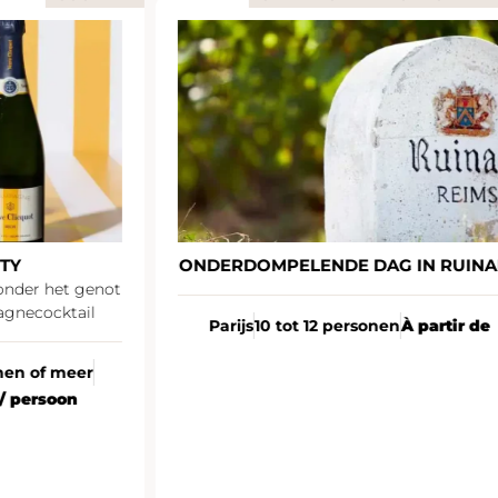
TY
ONDERDOMPELENDE DAG IN RUINA
onder het genot
gnecocktail
Parijs
10 tot 12 personen
À partir de
nen of meer
/ persoon