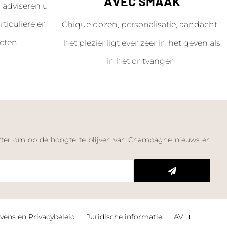
AVEC SMAAK
adviseren u
ticuliere en
Chique dozen, personalisatie, aandacht...
cten.
het plezier ligt evenzeer in het geven als
in het ontvangen.
letter om op de hoogte te blijven van Champagne nieuws en
n
vens en Privacybeleid
Juridische informatie
AV