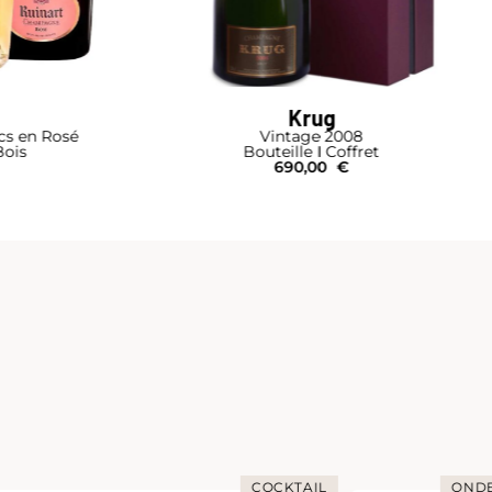
Krug
cs en Rosé
Vintage 2008
Bois
Bouteille I Coffret
690,00
€
COCKTAIL
ONDE