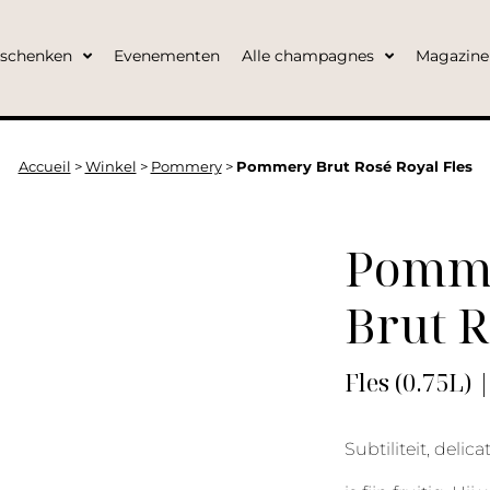
eschenken
Evenementen
Alle champagnes
Magazine
Accueil
>
Winkel
>
Pommery
>
Pommery Brut Rosé Royal Fles
Pomm
Brut R
Fles (0.75L) 
Subtiliteit, deli