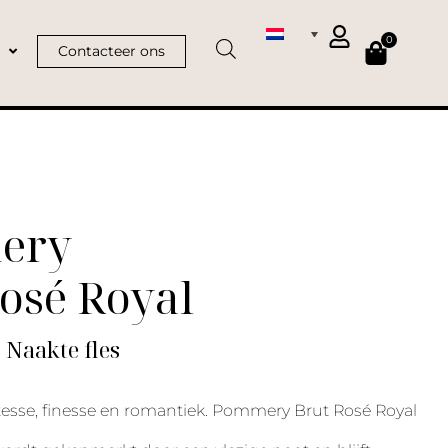
0
Contacteer ons
ery
osé Royal
| Naakte fles
catesse, finesse en romantiek. Pommery Brut Rosé Royal