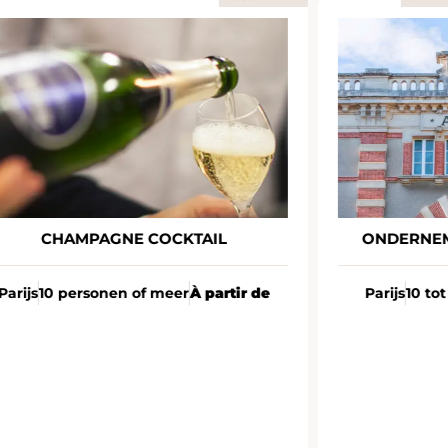
CHAMPAGNE COCKTAIL
ONDERNEM
Parijs
10 personen of meer
À partir de
Parijs
10 to