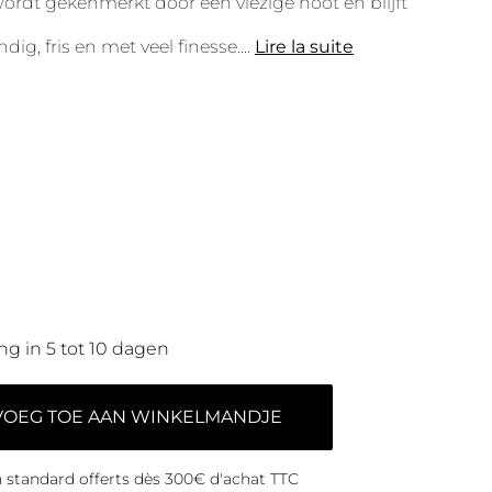
ij wordt gekenmerkt door een vlezige noot en blijft
ndig, fris en met veel finesse....
Lire la suite
ng in 5 tot 10 dagen
VOEG TOE AAN WINKELMANDJE
on standard offerts dès 300€ d'achat TTC