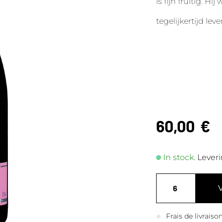
is fijn fruitig. H
tegelijkertijd leve
60,00
€
In stock.
Leveri
Frais de livrais