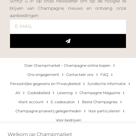
Schrijf u in op onze newsletter om op de hoogte te
blijven van Champagne nieuws en ontvang onze
aanbiedingen
Over Champmarket – Champagne online kopen
Ons engagement
Contacteer ons
FAQ
Persoonlijke gegevens en Privacybeleid
Juridische informatie
AV
Cookiebeleid
Levering
Champagne Magazine
Klant account
E-cadeaubon
Beste Champagnes
Champagne proeverij gelegenheden
Voor particulieren
Voor bedrijven
Copyright 2022 © alle rechten voorbehouden.
Welkom op Champmarket