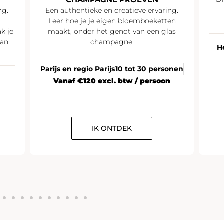
ng.
Een authentieke en creatieve ervaring.
Leer hoe je je eigen bloemboeketten
k je
maakt, onder het genot van een glas
van
champagne.
H
Parijs en regio Parijs
10 tot 30 personen
)
Vanaf €120 excl. btw / persoon
IK ONTDEK