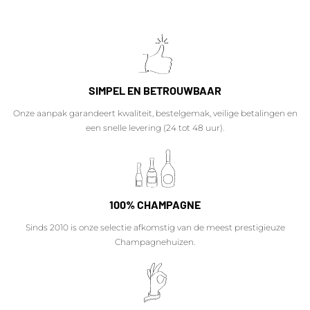
SIMPEL EN BETROUWBAAR
Onze aanpak garandeert kwaliteit, bestelgemak, veilige betalingen en
een snelle levering (24 tot 48 uur).
100% CHAMPAGNE
Sinds 2010 is onze selectie afkomstig van de meest prestigieuze
Champagnehuizen.