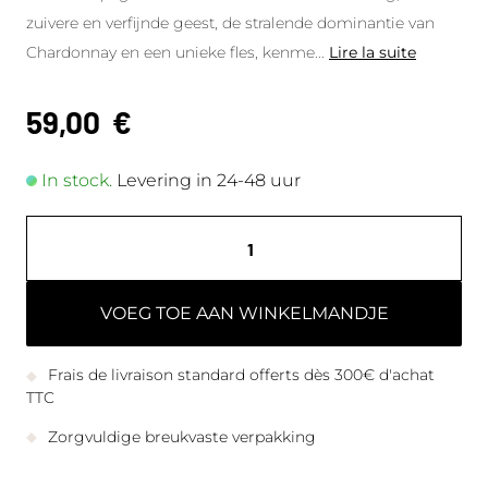
zuivere en verfijnde geest, de stralende dominantie van
Chardonnay en een unieke fles, kenme
...
Lire la suite
59,00
€
In stock.
Levering in 24-48 uur
VOEG TOE AAN WINKELMANDJE
Frais de livraison standard offerts dès 300€ d'achat
TTC
Zorgvuldige breukvaste verpakking