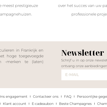
e meest prestigieuze
over het succes van uw par
ampagnehuizen.
professionele proje
Newsletter
lieren in Frankrijk en
 met hoge toegevoegde
Schrijf u in op onze news
 -merken te (laten)
ontvang onze aanbiedinge
Ons engagement
Contacteer ons
FAQ
Persoonlijke gege
Klant account
E-cadeaubon
Beste Champagnes
Champ