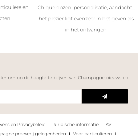
ticuliere en
Chique dozen, personalisatie, aandacht...
cten.
het plezier ligt evenzeer in het geven als
in het ontvangen.
letter om op de hoogte te blijven van Champagne nieuws en
n
vens en Privacybeleid
Juridische informatie
AV
agne proeverij gelegenheden
Voor particulieren