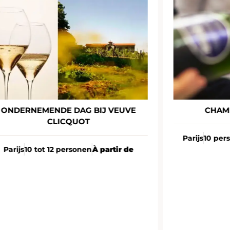
ONDERNEMENDE DAG BIJ VEUVE
CHAM
CLICQUOT
Parijs
10 per
Parijs
10 tot 12 personen
À partir de