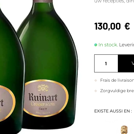
uw recepties, di
130,00
€
In stock.
Leveri
Frais de livrais
Zorgvuldige bre
EXISTE AUSSI EN :