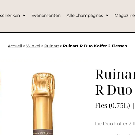
eschenken
Evenementen
Alle champagnes
Magazine
Accueil
>
Winkel
>
Ruinart
>
Ruinart R Duo Koffer 2 Flessen
Ruina
R Duo 
Fles (0.75L)
De Duo koffer 2 f