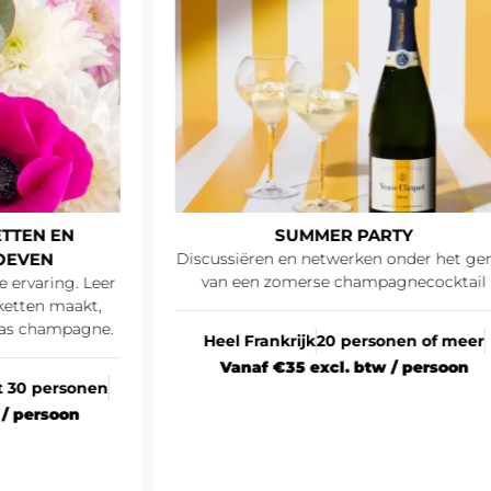
TTEN EN
SUMMER PARTY
OEVEN
Discussiëren en netwerken onder het ge
van een zomerse champagnecocktail
e ervaring. Leer
ketten maakt,
las champagne.
Heel Frankrijk
20 personen of meer
Vanaf €35 excl. btw / persoon
ot 30 personen
 / persoon