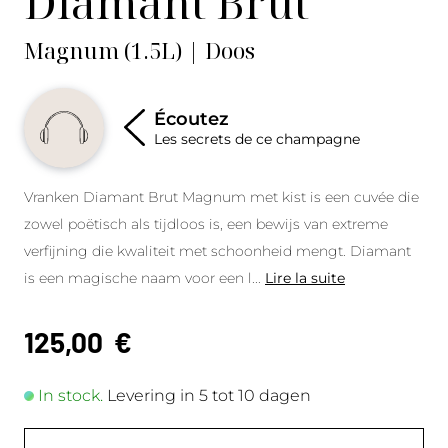
Diamant Brut
Magnum (1.5L) | Doos
Écoutez
Les secrets de ce champagne
Vranken Diamant Brut Magnum met kist is een cuvée die
zowel poëtisch als tijdloos is, een bewijs van extreme
verfijning die kwaliteit met schoonheid mengt. Diamant
is een magische naam voor een l
...
Lire la suite
125,00
€
In stock.
Levering in 5 tot 10 dagen