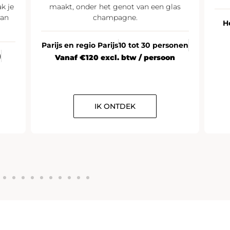
k je
maakt, onder het genot van een glas
van
champagne.
H
Parijs en regio Parijs
10 tot 30 personen
)
Vanaf €120 excl. btw / persoon
IK ONTDEK