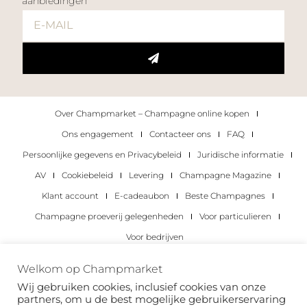
aanbiedingen
Over Champmarket – Champagne online kopen
Ons engagement
Contacteer ons
FAQ
Persoonlijke gegevens en Privacybeleid
Juridische informatie
AV
Cookiebeleid
Levering
Champagne Magazine
Klant account
E-cadeaubon
Beste Champagnes
Champagne proeverij gelegenheden
Voor particulieren
Voor bedrijven
Copyright 2022 © alle rechten voorbehouden.
Welkom op Champmarket
Champmarket.
Wij gebruiken cookies, inclusief cookies van onze
partners, om u de best mogelijke gebruikerservaring