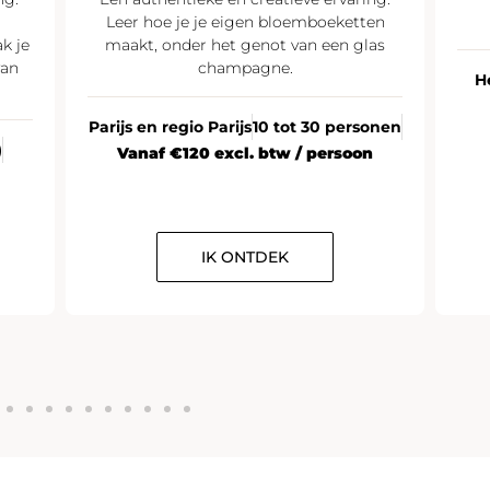
Leer hoe je je eigen bloemboeketten
k je
maakt, onder het genot van een glas
van
champagne.
H
Parijs en regio Parijs
10 tot 30 personen
)
Vanaf €120 excl. btw / persoon
IK ONTDEK