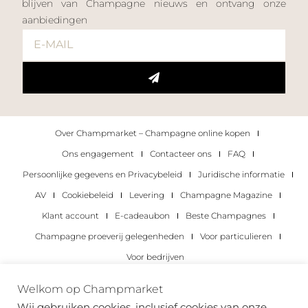
blijven van Champagne nieuws en ontvang onze
aanbiedingen
Over Champmarket – Champagne online kopen
Ons engagement
Contacteer ons
FAQ
Persoonlijke gegevens en Privacybeleid
Juridische informatie
AV
Cookiebeleid
Levering
Champagne Magazine
Klant account
E-cadeaubon
Beste Champagnes
Champagne proeverij gelegenheden
Voor particulieren
Voor bedrijven
Copyright 2022 © alle rechten voorbehouden.
Welkom op Champmarket
Champmarket.
Wij gebruiken cookies, inclusief cookies van onze