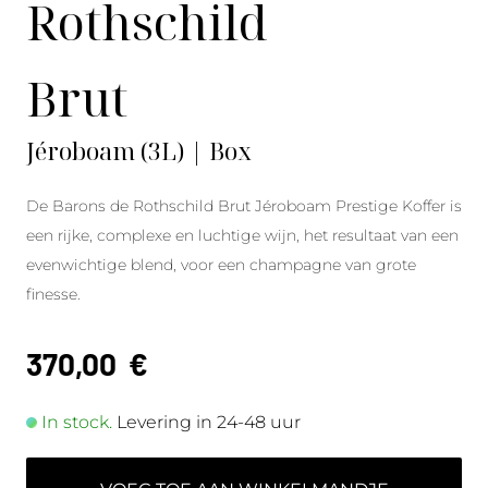
Rothschild
Brut
Jéroboam (3L) | Box
De Barons de Rothschild Brut Jéroboam Prestige Koffer is
een rijke, complexe en luchtige wijn, het resultaat van een
evenwichtige blend, voor een champagne van grote
finesse.
370,00
€
In stock.
Levering in 24-48 uur