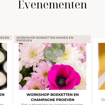
Evenementen
OEVEN
WORKSHOP BOEKETTEN MAKEN EN
PROEVEN
EN
WORKSHOP BOEKETTEN EN
CHAMPAGNE PROEVEN
Di
ng.
Een authentieke en creatieve ervaring.