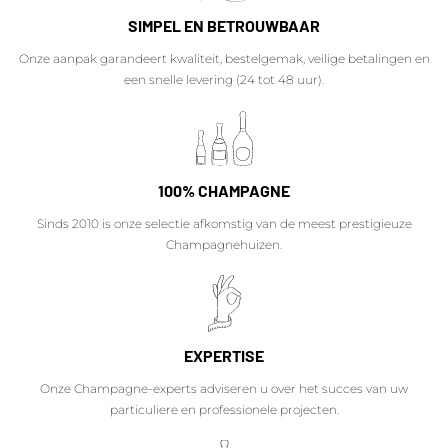
SIMPEL EN BETROUWBAAR
Onze aanpak garandeert kwaliteit, bestelgemak, veilige betalingen en
een snelle levering (24 tot 48 uur).
100% CHAMPAGNE
Sinds 2010 is onze selectie afkomstig van de meest prestigieuze
Champagnehuizen.
EXPERTISE
Onze Champagne-experts adviseren u over het succes van uw
particuliere en professionele projecten.