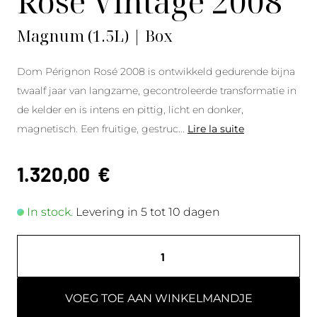
Rosé Vintage 2008
Magnum (1.5L) | Box
Dom Pérignon Rosé 2008 is ontwikkeld gedurende bijna
twaalf jaar van langzame, gecontroleerde transformatie in
de kelder en is intens en pittig, licht en donker,
magnetisch. Een fruitige, gestruc
...
Lire la suite
1.320,00
€
In stock.
Levering in 5 tot 10 dagen
VOEG TOE AAN WINKELMANDJE