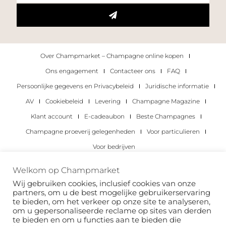
Over Champmarket – Champagne online kopen
Ons engagement
Contacteer ons
FAQ
Persoonlijke gegevens en Privacybeleid
Juridische informatie
AV
Cookiebeleid
Levering
Champagne Magazine
Klant account
E-cadeaubon
Beste Champagnes
Champagne proeverij gelegenheden
Voor particulieren
Voor bedrijven
Copyright 2022 © alle rechten voorbehouden.
Welkom op Champmarket
Champmarket.
Wij gebruiken cookies, inclusief cookies van onze
partners, om u de best mogelijke gebruikerservaring
te bieden, om het verkeer op onze site te analyseren,
om u gepersonaliseerde reclame op sites van derden
te bieden en om u functies aan te bieden die