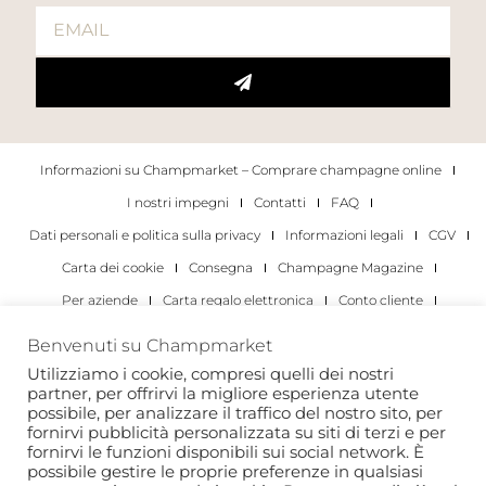
Informazioni su Champmarket – Comprare champagne online
I nostri impegni
Contatti
FAQ
Dati personali e politica sulla privacy
Informazioni legali
CGV
Carta dei cookie
Consegna
Champagne Magazine
Per aziende
Carta regalo elettronica
Conto cliente
I migliori champagne
Occasioni di degustazione di champagne
Benvenuti su Champmarket
Per gli individui
Per le aziende
Utilizziamo i cookie, compresi quelli dei nostri
partner, per offrirvi la migliore esperienza utente
Copyright 2022 © tutti i diritti riservati. Champmarket.
possibile, per analizzare il traffico del nostro sito, per
fornirvi pubblicità personalizzata su siti di terzi e per
fornirvi le funzioni disponibili sui social network. È
possibile gestire le proprie preferenze in qualsiasi