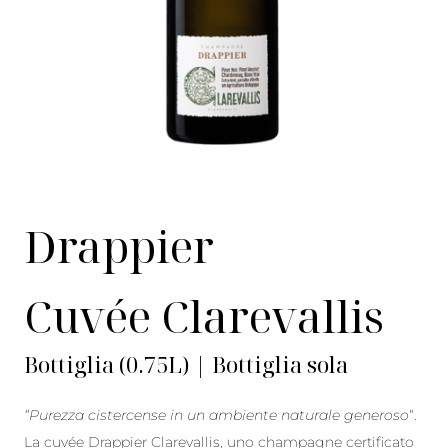
Drappier
Cuvée Clarevallis
Bottiglia (0.75L) | Bottiglia sola
“Purezza cistercense in un ambiente naturale generoso
“.
La cuvée Drappier Clarevallis, uno champagne certificato