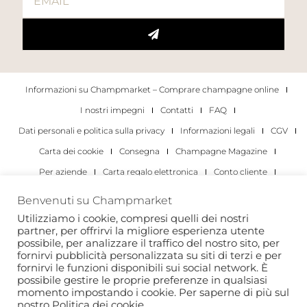
Informazioni su Champmarket – Comprare champagne online
I nostri impegni
Contatti
FAQ
Dati personali e politica sulla privacy
Informazioni legali
CGV
Carta dei cookie
Consegna
Champagne Magazine
Per aziende
Carta regalo elettronica
Conto cliente
I migliori champagne
Occasioni di degustazione di champagne
Benvenuti su Champmarket
Per gli individui
Per le aziende
Utilizziamo i cookie, compresi quelli dei nostri
partner, per offrirvi la migliore esperienza utente
Copyright 2022 © tutti i diritti riservati. Champmarket.
possibile, per analizzare il traffico del nostro sito, per
fornirvi pubblicità personalizzata su siti di terzi e per
fornirvi le funzioni disponibili sui social network. È
possibile gestire le proprie preferenze in qualsiasi
momento impostando i cookie. Per saperne di più sul
nostro
Politica dei cookie