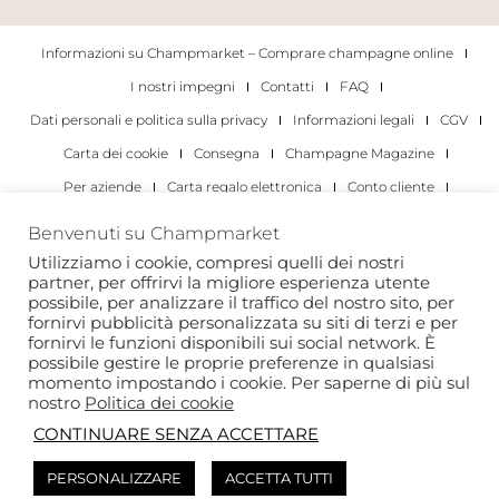
Informazioni su Champmarket – Comprare champagne online
I nostri impegni
Contatti
FAQ
Dati personali e politica sulla privacy
Informazioni legali
CGV
Carta dei cookie
Consegna
Champagne Magazine
Per aziende
Carta regalo elettronica
Conto cliente
I migliori champagne
Occasioni di degustazione di champagne
Benvenuti su Champmarket
Per gli individui
Per le aziende
Utilizziamo i cookie, compresi quelli dei nostri
partner, per offrirvi la migliore esperienza utente
Copyright 2022 © tutti i diritti riservati. Champmarket.
possibile, per analizzare il traffico del nostro sito, per
fornirvi pubblicità personalizzata su siti di terzi e per
fornirvi le funzioni disponibili sui social network. È
possibile gestire le proprie preferenze in qualsiasi
momento impostando i cookie. Per saperne di più sul
nostro
Politica dei cookie
CONTINUARE SENZA ACCETTARE
PERSONALIZZARE
ACCETTA TUTTI