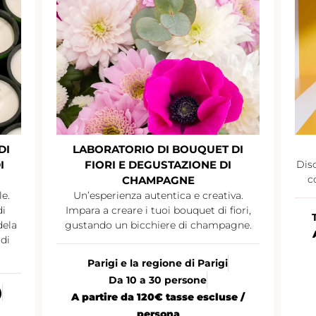
DI
LABORATORIO DI BOUQUET DI
I
FIORI E DEGUSTAZIONE DI
Disc
c
CHAMPAGNE
le.
Un’esperienza autentica e creativa.
di
Impara a creare i tuoi bouquet di fiori,
dela
gustando un bicchiere di champagne.
di
Parigi e la regione di Parigi
Da 10 a 30 persone
)
A partire da 120€ tasse escluse /
persona