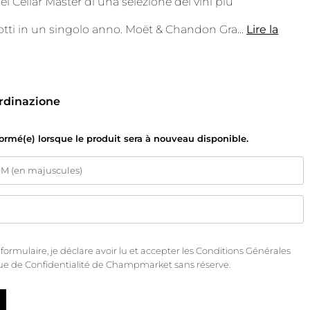
el Cellar Master di una selezione dei vini più
dotti in un singolo anno. Moët & Chandon Gra
...
Lire la
ordinazione
formé(e) lorsque le produit sera à nouveau disponible.
rmulaire, je déclare avoir lu et accepter les
Conditions Générales
que de Confidentialité
de Champmarket sans réserve.