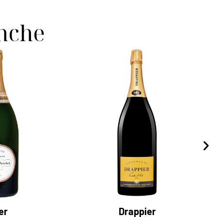
anche
er
Drappier