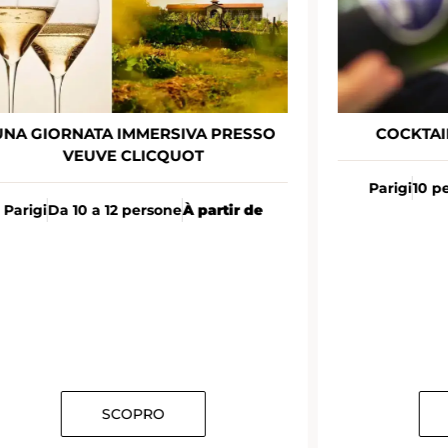
UNA GIORNATA IMMERSIVA PRESSO
COCKTAI
VEUVE CLICQUOT
Parigi
10 p
Parigi
Da 10 a 12 persone
À partir de
SCOPRO