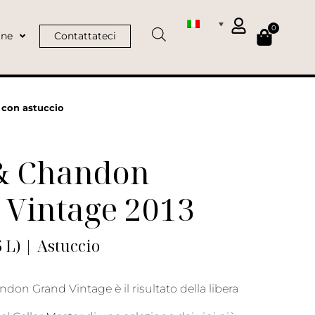
0
ine
Contattateci
con astuccio
& Chandon
 Vintage 2013
L) | Astuccio
on Grand Vintage è il risultato della libera