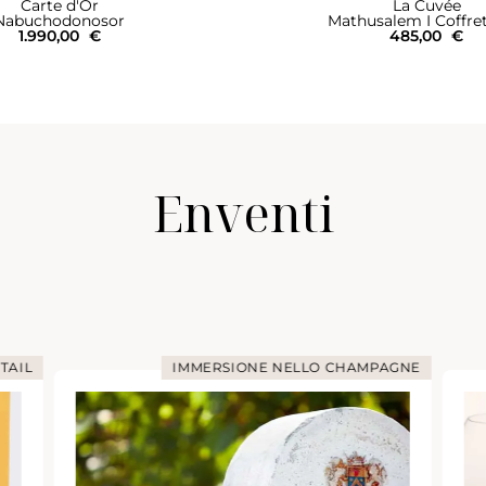
Carte d'Or
La Cuvée
Nabuchodonosor
Mathusalem I Coffre
1.990,00
€
485,00
€
Enventi
TAIL
IMMERSIONE NELLO CHAMPAGNE