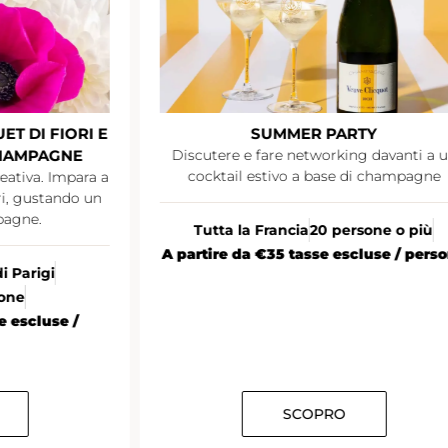
T DI FIORI E
SUMMER PARTY
CHAMPAGNE
Discutere e fare networking davanti a 
cocktail estivo a base di champagne
eativa. Impara a
ori, gustando un
pagne.
Tutta la Francia
20 persone o più
A partire da €35 tasse escluse / pers
di Parigi
sone
e escluse /
SCOPRO