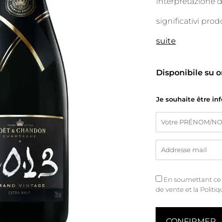
interpretazione d
significativi pro
suite
Disponibile su 
Je souhaite être in
En soumettant ce fo
de vente
et
la Politi