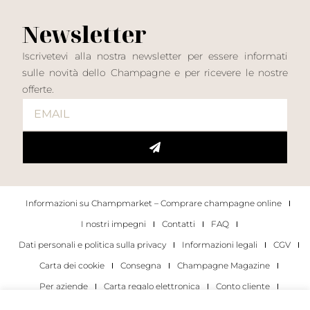
Newsletter
Iscrivetevi alla nostra newsletter per essere informati
sulle novità dello Champagne e per ricevere le nostre
offerte.
Informazioni su Champmarket – Comprare champagne online
I nostri impegni
Contatti
FAQ
Dati personali e politica sulla privacy
Informazioni legali
CGV
Carta dei cookie
Consegna
Champagne Magazine
Per aziende
Carta regalo elettronica
Conto cliente
I migliori champagne
Occasioni di degustazione di champagne