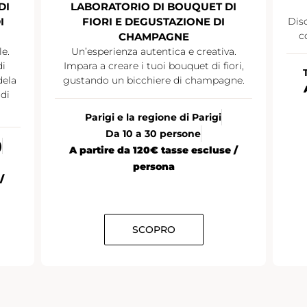
DI
LABORATORIO DI BOUQUET DI
I
FIORI E DEGUSTAZIONE DI
Disc
c
CHAMPAGNE
le.
Un’esperienza autentica e creativa.
di
Impara a creare i tuoi bouquet di fiori,
dela
gustando un bicchiere di champagne.
di
Parigi e la regione di Parigi
Da 10 a 30 persone
)
A partire da 120€ tasse escluse /
persona
/
SCOPRO