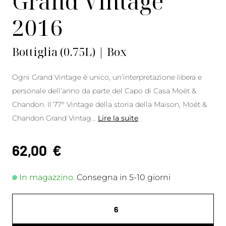
Grand Vintage
2016
Bottiglia (0.75L) | Box
Ogni Grand Vintage è unico, un’interpretazione libera e
personale dell’anno da parte del Capo di Casa Moët &
Chandon. Il 77° Vintage della storia della Maison, Moët &
Chandon Grand Vintag
...
Lire la suite
62,00
€
In magazzino.
Consegna in 5-10 giorni