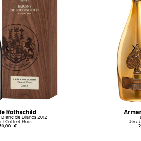
Armand de Brignac
Brut Gold
Jéroboam I Pochon
2.950,00
€