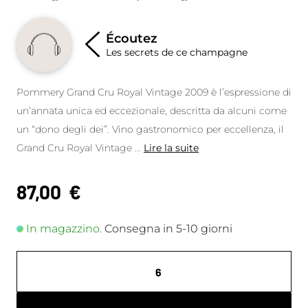
Écoutez
Les secrets de ce champagne
Pommery Grand Cru Royal Vintage 2009 è l’espressione di
un’annata unica ed eccezionale, descritta da alcuni come
un “dono degli dei”. Vino gastronomico per eccellenza, il
Grand Cru Royal Vintage
...
Lire la suite
87,00
€
In magazzino.
Consegna in 5-10 giorni