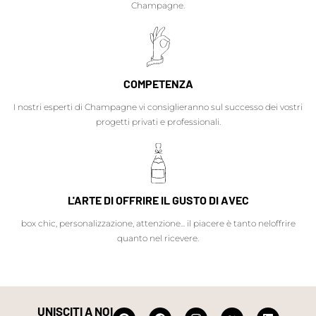
Champagne.
COMPETENZA
I nostri esperti di Champagne vi consiglieranno sul successo dei vostri
progetti privati e professionali.
L'ARTE DI OFFRIRE IL GUSTO DI AVEC
box chic, personalizzazione, attenzione... il piacere è tanto neloffrire
quanto nel ricevere.
UNISCITI A NOI