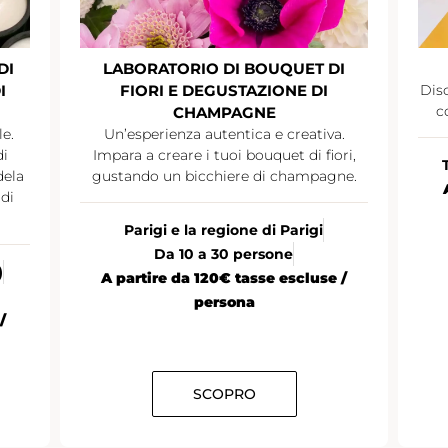
DI
LABORATORIO DI BOUQUET DI
I
FIORI E DEGUSTAZIONE DI
Disc
c
CHAMPAGNE
le.
Un’esperienza autentica e creativa.
di
Impara a creare i tuoi bouquet di fiori,
dela
gustando un bicchiere di champagne.
di
Parigi e la regione di Parigi
Da 10 a 30 persone
)
A partire da 120€ tasse escluse /
persona
/
SCOPRO