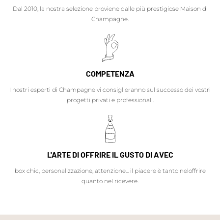
Dal 2010, la nostra selezione proviene dalle più prestigiose Maison di
Champagne.
COMPETENZA
I nostri esperti di Champagne vi consiglieranno sul successo dei vostri
progetti privati e professionali.
L'ARTE DI OFFRIRE IL GUSTO DI AVEC
box chic, personalizzazione, attenzione... il piacere è tanto neloffrire
quanto nel ricevere.