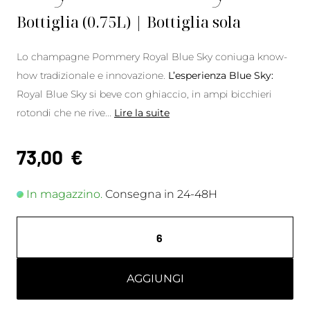
Bottiglia (0.75L) | Bottiglia sola
Lo champagne Pommery Royal Blue Sky coniuga know-
how tradizionale e innovazione.
L’esperienza Blue Sky:
Royal Blue Sky si beve con ghiaccio, in ampi bicchieri
rotondi che ne rive
...
Lire la suite
73,00
€
In magazzino.
Consegna in 24-48H
AGGIUNGI