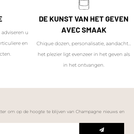
E
DE KUNST VAN HET GEVEN
AVEC SMAAK
adviseren u
ticuliere en
Chique dozen, personalisatie, aandacht...
cten.
het plezier ligt evenzeer in het geven als
in het ontvangen.
letter om op de hoogte te blijven van Champagne nieuws en
n