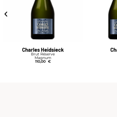
harles Heidsieck
Charles Heids
Brut Réserve
Brut Réserv
Magnum
Bouteille I Étu
110,00
€
49,00
€