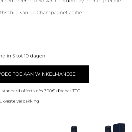
t een meerderheid van Chardonnay, de interpretatie
othschild van de Champagnetraditie.
ng in 5 tot 10 dagen
VOEG TOE AAN WINKELMANDJE
on standard offerts dès 300€ d'achat TTC
ukvaste verpakking