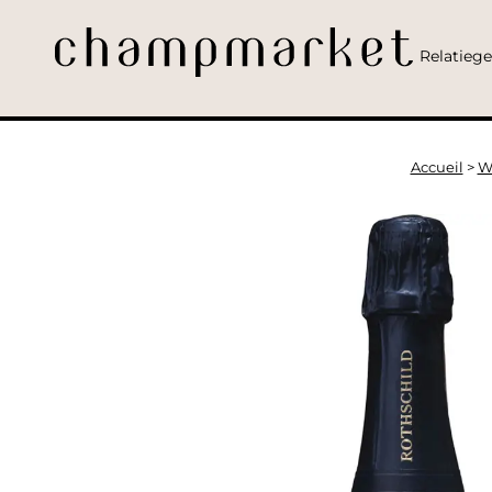
Relatieg
Accueil
>
W