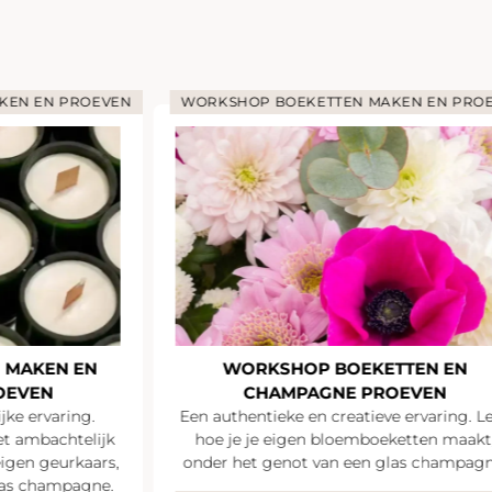
KEN EN PROEVEN
WORKSHOP BOEKETTEN MAKEN EN PRO
 MAKEN EN
WORKSHOP BOEKETTEN EN
OEVEN
CHAMPAGNE PROEVEN
jke ervaring.
Een authentieke en creatieve ervaring. L
t ambachtelijk
hoe je je eigen bloemboeketten maakt
igen geurkaars,
onder het genot van een glas champagn
las champagne.