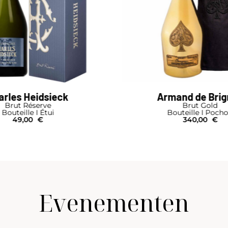
ieck
Armand de Brignac
e
Brut Gold
i
Bouteille I Pochon
340,00
€
Evenementen