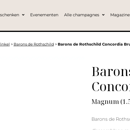
eschenken
Evenementen
Alle champagnes
Magazine
inkel
>
Barons de Rothschild
>
Barons de Rothschild Concordia B
Barons
Conco
Magnum (1.5L
Barons de Roths