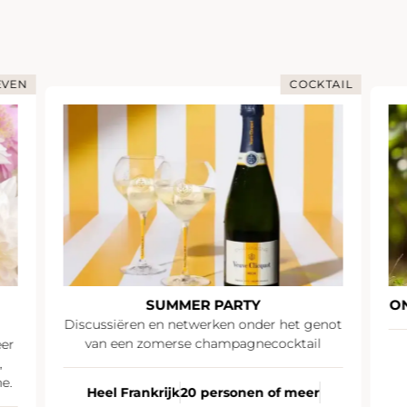
EVEN
COCKTAIL
SUMMER PARTY
O
Discussiëren en netwerken onder het genot
van een zomerse champagnecocktail
eer
,
e.
Heel Frankrijk
20 personen of meer