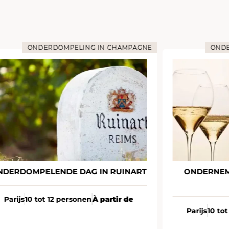
ONDERDOMPELING IN CHAMPAGNE
ONDE
NDERDOMPELENDE DAG IN RUINART
ONDERNEM
Parijs
10 tot 12 personen
À partir de
Parijs
10 to