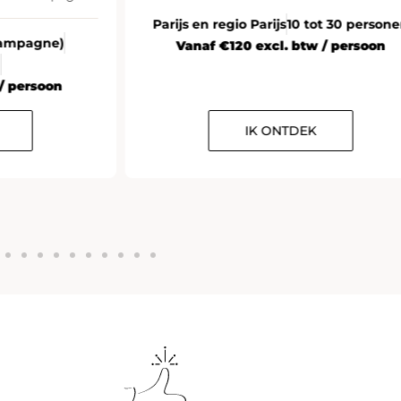
Parijs en regio Parijs
10 tot 30 person
Champagne)
Vanaf €120 excl. btw / persoon
n
/ persoon
IK ONTDEK