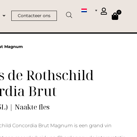
0
Contacteer ons
rut Magnum
 de Rothschild
rdia Brut
) | Naakte fles
child Concordia Brut Magnum is een grand vin