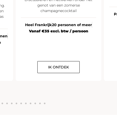
genot van een zomerse
ng.
champagnecocktail
en
P
as
Heel Frankrijk
20 personen of meer
Vanaf €35 excl. btw / persoon
onen
n
IK ONTDEK