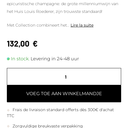
epicuristische champagne: de grote millenniumwijn van
het Huis Louis Roederer, zijn trouwste standaard!
Met Collection combineert het
...
Lire la suite
132,00
€
In stock.
Levering in 24-48 uur
VOEG TOE AAN WINKELMANDJE
Frais de livraison standard offerts dès 300€ d'achat
TTC
Zorgvuldige breukvaste verpakking