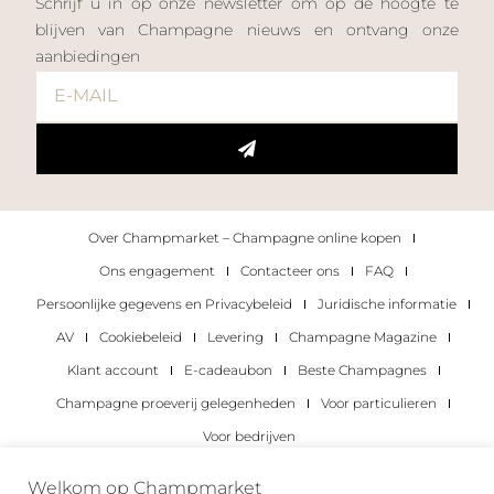
Schrijf u in op onze newsletter om op de hoogte te
blijven van Champagne nieuws en ontvang onze
aanbiedingen
Over Champmarket – Champagne online kopen
Ons engagement
Contacteer ons
FAQ
Persoonlijke gegevens en Privacybeleid
Juridische informatie
AV
Cookiebeleid
Levering
Champagne Magazine
Klant account
E-cadeaubon
Beste Champagnes
Champagne proeverij gelegenheden
Voor particulieren
Voor bedrijven
Copyright 2022 © alle rechten voorbehouden.
Welkom op Champmarket