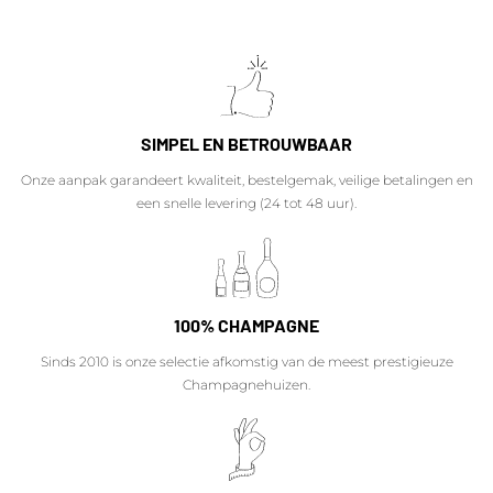
SIMPEL EN BETROUWBAAR
Onze aanpak garandeert kwaliteit, bestelgemak, veilige betalingen en
een snelle levering (24 tot 48 uur).
100% CHAMPAGNE
Sinds 2010 is onze selectie afkomstig van de meest prestigieuze
Champagnehuizen.