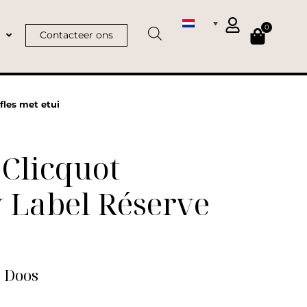
0
Contacteer ons
fles met etui
Clicquot
 Label Réserve
| Doos