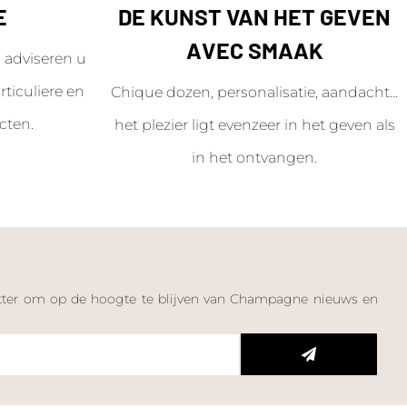
E
DE KUNST VAN HET GEVEN
AVEC SMAAK
adviseren u
ticuliere en
Chique dozen, personalisatie, aandacht...
cten.
het plezier ligt evenzeer in het geven als
in het ontvangen.
letter om op de hoogte te blijven van Champagne nieuws en
n