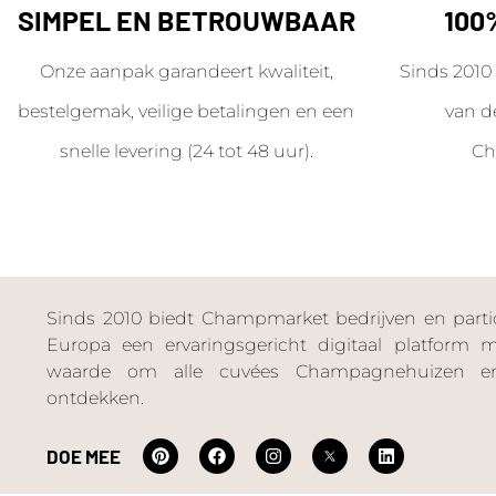
SIMPEL EN BETROUWBAAR
100
Onze aanpak garandeert kwaliteit,
Sinds 2010 
bestelgemak, veilige betalingen en een
van d
snelle levering (24 tot 48 uur).
Ch
Sinds 2010 biedt Champmarket bedrijven en particu
Europa een ervaringsgericht digitaal platform
waarde om alle cuvées Champagnehuizen en
ontdekken.
DOE MEE