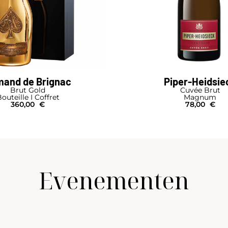
and de Brignac
Piper-Heidsie
Brut Gold
Cuvée Brut
outeille I Coffret
Magnum
360,00
€
78,00
€
Evenementen