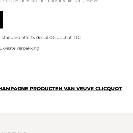
que de Confidentialité
de Champmarket sans réserve.
on standard offerts dès 300€ d'achat TTC
ukvaste verpakking
CHAMPAGNE PRODUCTEN VAN VEUVE CLICQUOT