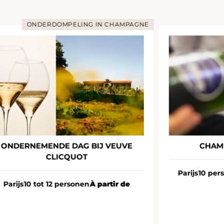
ONDERDOMPELING IN CHAMPAGNE
ONDERNEMENDE DAG BIJ VEUVE
CHAM
CLICQUOT
Parijs
10 per
Parijs
10 tot 12 personen
À partir de