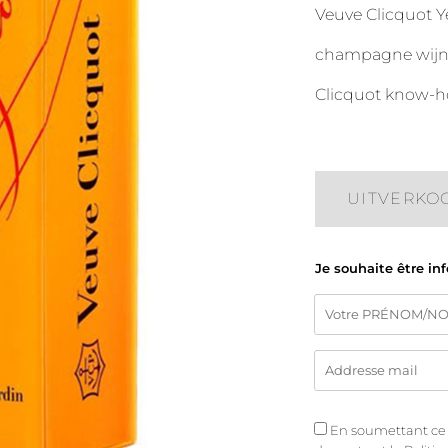
Veuve Clicquot Ye
champagne wijn, 
Clicquot know-h
UITVERKO
Je souhaite être in
En soumettant ce fo