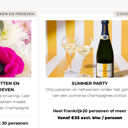
KEN EN PROEVEN
COCK
TTEN EN
SUMMER PARTY
OEVEN
Discussiëren en netwerken onder het ge
van een zomerse champagnecocktail
e ervaring. Leer
ketten maakt,
las champagne.
Heel Frankrijk
20 personen of meer
Vanaf €35 excl. btw / persoon
ot 30 personen