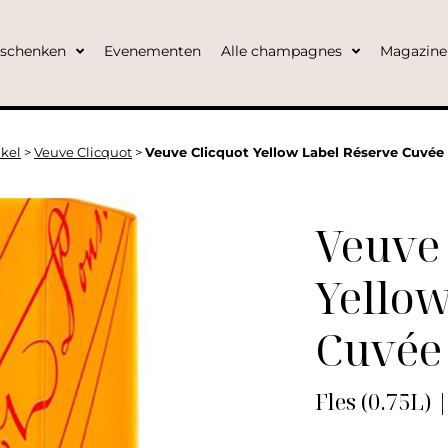
eschenken
Evenementen
Alle champagnes
Magazine
kel
>
Veuve Clicquot
>
Veuve Clicquot Yellow Label Réserve Cuvée 
Veuve 
Yellow
Cuvée
Fles (0.75L) 