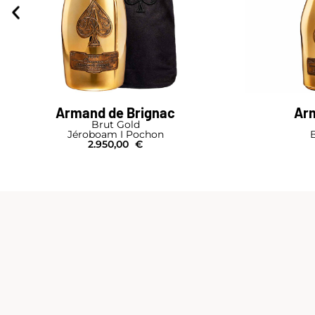
Armand de Brignac
Arm
Brut Gold
Jéroboam I Pochon
B
2.950,00
€