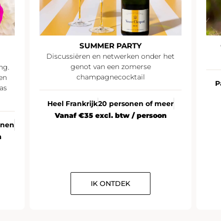
SUMMER PARTY
Discussiëren en netwerken onder het
genot van een zomerse
ng.
champagnecocktail
en
P
as
Heel Frankrijk
20 personen of meer
Vanaf €35 excl. btw / persoon
onen
n
IK ONTDEK