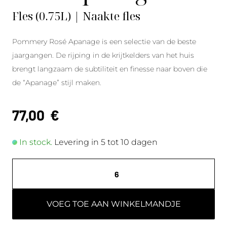
Fles (0.75L) | Naakte fles
Pommery Rosé Apanage is een selectie van de beste
jaargangen. De rijping in de krijtkelders van het huis
brengt langzaam de subtiliteit en finesse naar boven die
de “Apanage” stijl maken.
77,00
€
In stock.
Levering in 5 tot 10 dagen
VOEG TOE AAN WINKELMANDJE