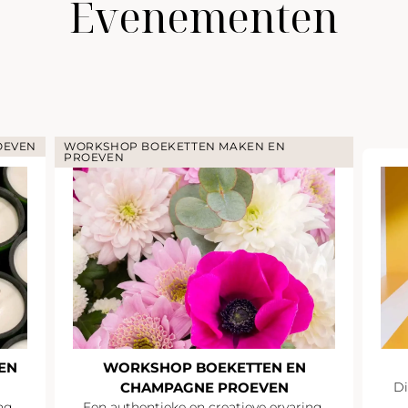
Evenementen
OEVEN
WORKSHOP BOEKETTEN MAKEN EN
PROEVEN
EN
WORKSHOP BOEKETTEN EN
CHAMPAGNE PROEVEN
Di
ng.
Een authentieke en creatieve ervaring.