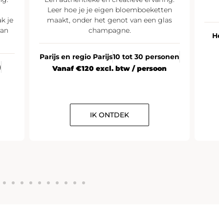
Leer hoe je je eigen bloemboeketten
k je
maakt, onder het genot van een glas
van
champagne.
H
Parijs en regio Parijs
10 tot 30 personen
)
Vanaf €120 excl. btw / persoon
IK ONTDEK