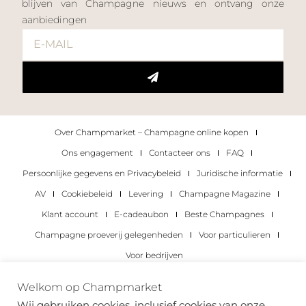
blijven van Champagne nieuws en ontvang onze
aanbiedingen
Over Champmarket – Champagne online kopen
Ons engagement
Contacteer ons
FAQ
Persoonlijke gegevens en Privacybeleid
Juridische informatie
AV
Cookiebeleid
Levering
Champagne Magazine
Klant account
E-cadeaubon
Beste Champagnes
Champagne proeverij gelegenheden
Voor particulieren
Voor bedrijven
Copyright 2022 © alle rechten voorbehouden.
Welkom op Champmarket
Champmarket.
Wij gebruiken cookies, inclusief cookies van onze