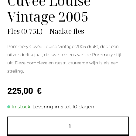
Cuvée Louise
Vintage 2005
Fles (0.75L) | Naakte fles
Pommery Cuvée Louise Vintage 2005 drukt, door een
uitzonderlijk jaar, de kwintessens van de Pommery stijl
uit. Deze complexe en gestructureerde wijn is als een
streling.
225,00
€
In stock.
Levering in 5 tot 10 dagen