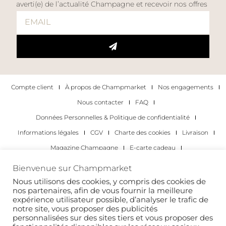
averti(e) de l’actualité Champagne et recevoir nos offres
Compte client
À propos de Champmarket
Nos engagements
Nous contacter
FAQ
Données Personnelles & Politique de confidentialité
Informations légales
CGV
Charte des cookies
Livraison
Magazine Champagne
E-carte cadeau
Les Meilleurs Champagnes
Bienvenue sur Champmarket
Les occasions pour déguster du champagne
Pour les particuliers
Nous utilisons des cookies, y compris des cookies de
nos partenaires, afin de vous fournir la meilleure
Pour les entreprises
expérience utilisateur possible, d’analyser le trafic de
notre site, vous proposer des publicités
Copyright 2022 © tous droits réservés. Champmarket.
personnalisées sur des sites tiers et vous proposer des