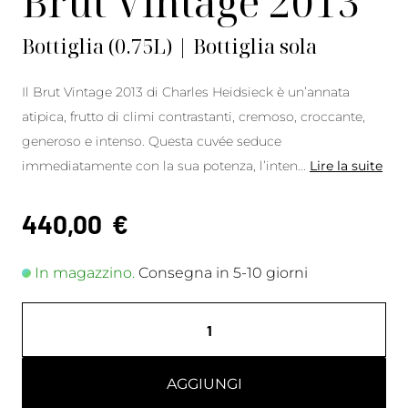
Brut Vintage 2013
Bottiglia (0.75L) | Bottiglia sola
Il Brut Vintage 2013 di Charles Heidsieck è un’annata
atipica, frutto di climi contrastanti, cremoso, croccante,
generoso e intenso. Questa cuvée seduce
immediatamente con la sua potenza, l’inten
...
Lire la suite
440,00
€
In magazzino.
Consegna in 5-10 giorni
AGGIUNGI