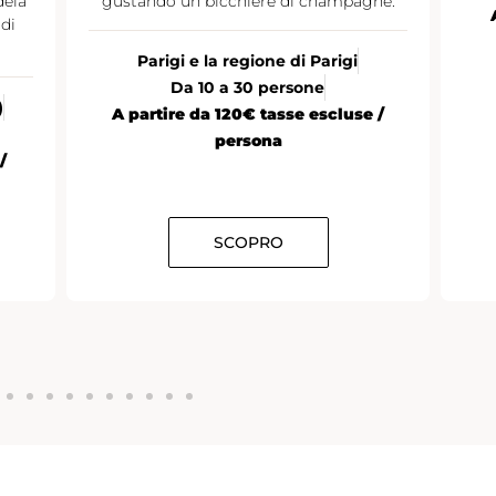
dela
gustando un bicchiere di champagne.
di
Parigi e la regione di Parigi
Da 10 a 30 persone
)
A partire da 120€ tasse escluse /
persona
/
SCOPRO