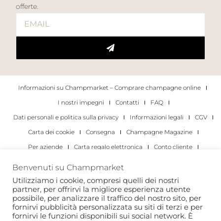
offerte.
Informazioni su Champmarket – Comprare champagne online
I nostri impegni
Contatti
FAQ
Dati personali e politica sulla privacy
Informazioni legali
CGV
Carta dei cookie
Consegna
Champagne Magazine
Per aziende
Carta regalo elettronica
Conto cliente
I migliori champagne
Occasioni di degustazione di champagne
Benvenuti su Champmarket
Per gli individui
Per le aziende
Utilizziamo i cookie, compresi quelli dei nostri
partner, per offrirvi la migliore esperienza utente
Copyright 2022 © tutti i diritti riservati. Champmarket.
possibile, per analizzare il traffico del nostro sito, per
fornirvi pubblicità personalizzata su siti di terzi e per
fornirvi le funzioni disponibili sui social network. È