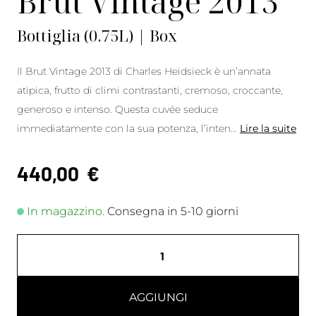
Brut Vintage 2013
Bottiglia (0.75L) | Box
Il Brut Vintage 2013 di Charles Heidsieck è un’annata
atipica, frutto di climi contrastanti, cremoso, croccante,
generoso e intenso. Questa cuvée seduce
immediatamente con la sua potenza, l’inten
...
Lire la suite
440,00
€
In magazzino.
Consegna in 5-10 giorni
AGGIUNGI