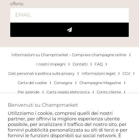
offerte.
Informazioni su Champmarket – Comprare champagne online
I nostri impegni
Contatti
FAQ
Dati personali e politica sulla privacy
Informazioni legali
CGV
Carta dei cookie
Consegna
Champagne Magazine
Per aziende
Carta regalo elettronica
Conto cliente
I migliori champagne
Occasioni di degustazione di champagne
Benvenuti su Champmarket
Per gli individui
Per le aziende
Utilizziamo i cookie, compresi quelli dei nostri
partner, per offrirvi la migliore esperienza utente
Copyright 2022 © tutti i diritti riservati. Champmarket.
possibile, per analizzare il traffico del nostro sito, per
fornirvi pubblicità personalizzata su siti di terzi e per
fornirvi le funzioni disponibili sui social network. È