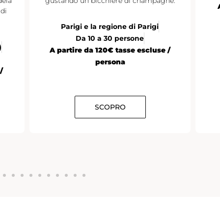
dela
gustando un bicchiere di champagne.
di
Parigi e la regione di Parigi
Da 10 a 30 persone
)
A partire da 120€ tasse escluse /
persona
/
SCOPRO