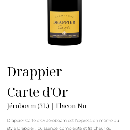
Drappier
Carte d'Or
Jéroboam (3L) | Flacon Nu
Drappier Carte d’Or Jéroboam est l’expression même du
style Drappier : puissance, complexité et fraîcheur qui