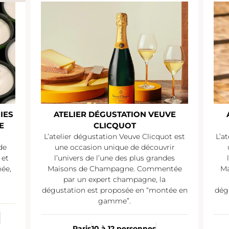
IES
ATELIER DÉGUSTATION VEUVE
E
CLICQUOT
L’atelier dégustation Veuve Clicquot est
L’a
de
une occasion unique de découvrir
 et
l’univers de l’une des plus grandes
mée,
Maisons de Champagne. Commentée
Ma
par un expert champagne, la
dégustation est proposée en “montée en
dég
gamme”.
Paris
10 à 12 personnes