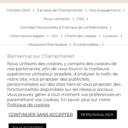
Compte client
À propos de Champmarket
Nos engagements
Nous contacter
FAQ
Données Personnelles & Politique de confidentialité
Informations légales
CGV
Charte des cookies
Livraison
Magazine Champagne
E-carte cadeau
Les Meilleurs Champagnes
Bienvenue sur Champmarket
Les occasions pour déguster du champagne
Pour les particuliers
Nous utilisons des cookies, y compris des cookies de
nos partenaires, afin de vous fournir la meilleure
Pour les entreprises
expérience utilisateur possible, d’analyser le trafic de
notre site, vous proposer des publicités
Copyright 2022 © tous droits réservés. Champmarket.
personnalisées sur des sites tiers et vous proposer des
fonctionnalités disponibles sur les réseaux sociaux.
Vous pouvez gérer à tout moment vos préférences en
paramétrant vos cookies. En savoir plus sur notre
Politique de cookies
CONTINUER SANS ACCEPTER
PERSONNALISER
TOUT ACCEPTER