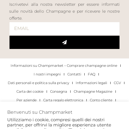
Iscrivetevi alla nostra newsletter per essere informati
sulle novità dello Champagne e per ricevere le nostre
offerte.
Informazioni su Champmarket – Comprare champagne online
I nostri impegni
Contatti
FAQ
Dati personali e politica sulla privacy
Informazioni legali
CGV
Carta dei cookie
Consegna
Champagne Magazine
Per aziende
Carta regalo elettronica
Conto cliente
I migliori champagne
Occasioni di degustazione di champagne
Benvenuti su Champmarket
Per gli individui
Per le aziende
Utilizziamo i cookie, compresi quelli dei nostri
partner, per offrirvi la migliore esperienza utente