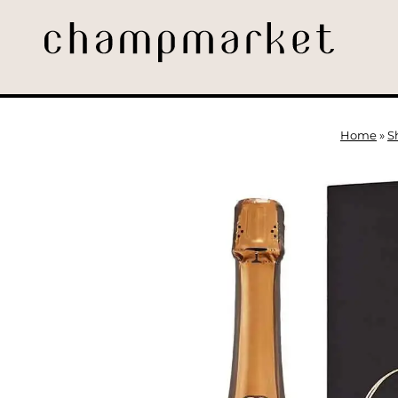
Home
»
S