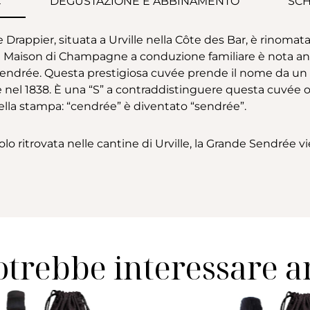
E
DEGUSTAZIONE E ABBINAMENTO
SCH
appier, situata a Urville nella Côte des Bar, è rinomata p
i. La Maison di Champagne a conduzione familiare è nota 
endrée. Questa prestigiosa cuvée prende il nome da un 
 nel 1838. È una “S” a contraddistinguere questa cuvée og
ella stampa: “cendrée” è diventato “sendrée”.
olo ritrovata nelle cantine di Urville, la Grande Sendrée
otrebbe interessare 