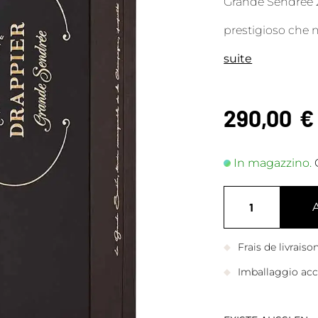
Grande Sendrée
prestigioso che n
suite
290,00
€
In magazzino.
Frais de livrais
Imballaggio accu