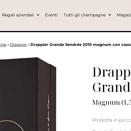
Regali aziendali
Eventi
Tutti gli champagne
Magaz
hop
»
Drappier
»
Drappier Grande Sendrée 2010 magnum con cassa
Drapp
Grand
Magnum (1,5 
Prodotta in picco