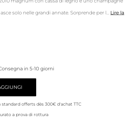
 2010 magnum con cassa di legno è uno champagne
asce solo nelle grandi annate. Sorprende per l
...
Lire la
Consegna in 5-10 giorni
AGGIUNGI
on standard offerts dès 300€ d'achat TTC
rato a prova di rottura