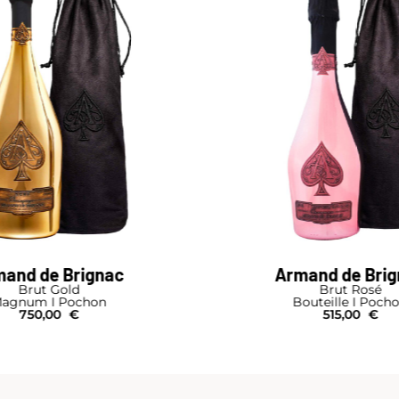
and de Brignac
Armand de Bri
Brut Gold
Brut Rosé
agnum I Pochon
Bouteille I Poch
750,00
€
515,00
€