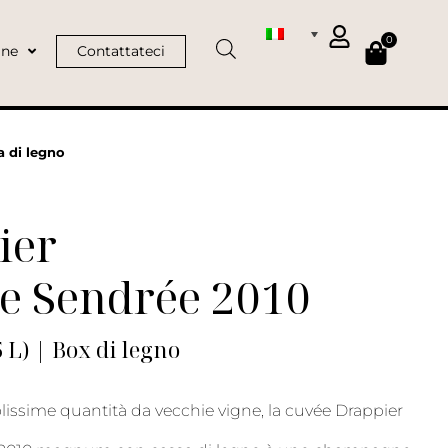
0
ine
Contattateci
 di legno
ier
e Sendrée 2010
L) | Box di legno
lissime quantità da vecchie vigne, la cuvée Drappier