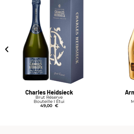
Charles Heidsieck
Arm
Brut Réserve
Bouteille I Étui
M
49,00
€