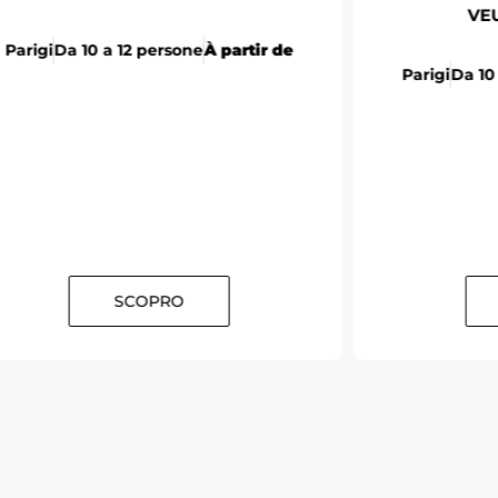
VE
Parigi
Da 10 a 12 persone
À partir de
Parigi
Da 10
SCOPRO