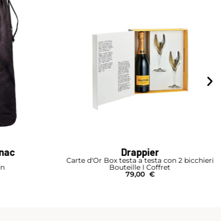
gnac
Drappier
Carte d'Or Box testa a testa con 2 bicchieri
on
Bouteille I Coffret
79,00
€