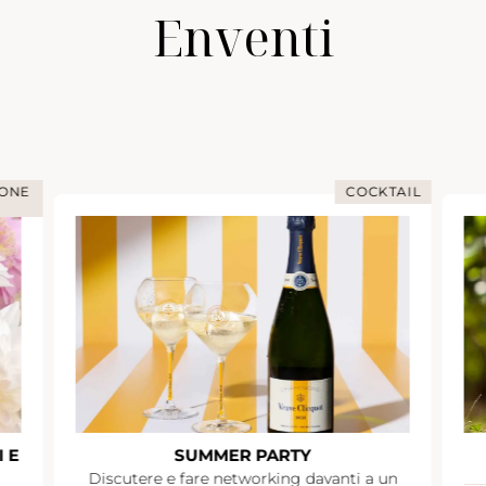
Enventi
IONE
COCKTAIL
 E
SUMMER PARTY
Discutere e fare networking davanti a un