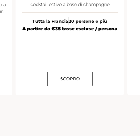
cocktail estivo a base di champagne
a a
un
Tutta la Francia
20 persone o più
A partire da €35 tasse escluse / persona
SCOPRO