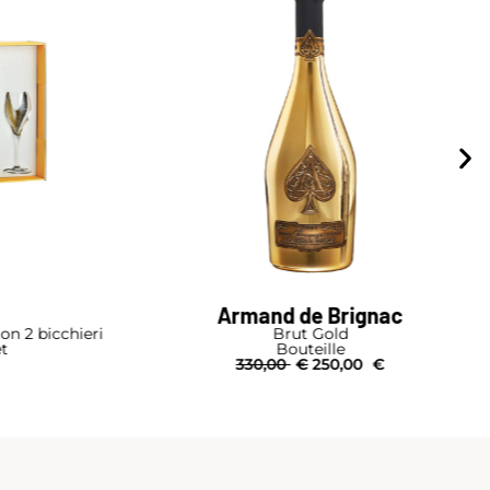
Brignac
Alexandre Bonnet
old
Rosé
lle
Bouteille
50,00
€
51,00
€