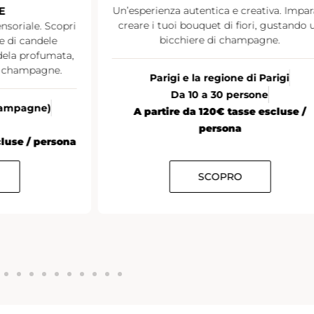
E
Un’esperienza autentica e creativa. Impar
creare i tuoi bouquet di fiori, gustando 
nsoriale. Scopri
bicchiere di champagne.
ne di candele
ndela profumata,
i champagne.
Parigi e la regione di Parigi
Da 10 a 30 persone
Champagne)
A partire da 120€ tasse escluse /
persona
cluse / persona
SCOPRO