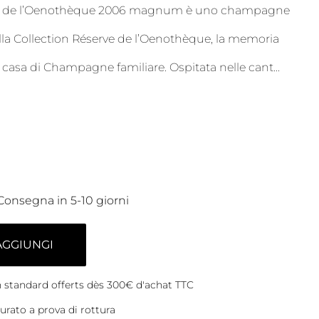
ve de l’Oenothèque 2006 magnum è uno champagne
ella Collection Réserve de l’Oenothèque, la memoria
a casa di Champagne familiare. Ospitata nelle cant
...
Consegna in 5-10 giorni
AGGIUNGI
on standard offerts dès 300€ d'achat TTC
rato a prova di rottura