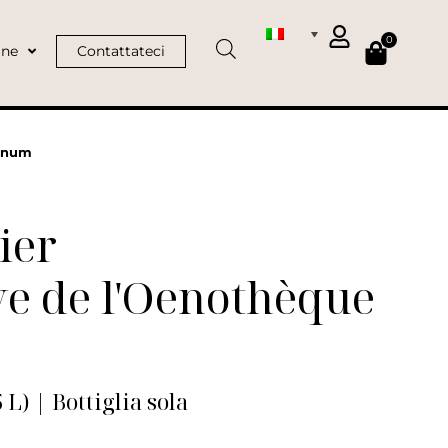
0
ine
Contattateci
agnum
ier
e de l'Oenothèque
L) | Bottiglia sola