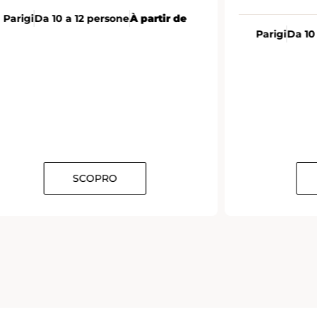
Parigi
Da 10 a 12 persone
À partir de
Parigi
Da 10
SCOPRO