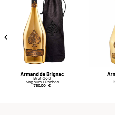
Armand de Brignac
Brut Gold
Carte d'
Bouteille I Pochon
340,00
€