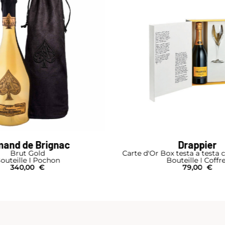
Drappier
Armand de 
Or Box testa a testa con 2 bicchieri
Brut G
Bouteille I Coffret
Boutei
79,00
€
330,00
€
2