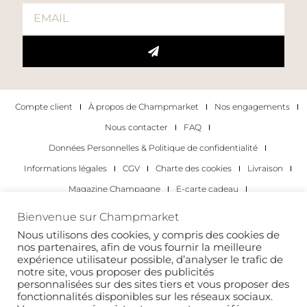
Compte client
À propos de Champmarket
Nos engagements
Nous contacter
FAQ
Données Personnelles & Politique de confidentialité
Informations légales
CGV
Charte des cookies
Livraison
Magazine Champagne
E-carte cadeau
Les Meilleurs Champagnes
Bienvenue sur Champmarket
Les occasions pour déguster du champagne
Pour les particuliers
Nous utilisons des cookies, y compris des cookies de
nos partenaires, afin de vous fournir la meilleure
Pour les entreprises
expérience utilisateur possible, d’analyser le trafic de
notre site, vous proposer des publicités
Copyright 2022 © tous droits réservés. Champmarket.
personnalisées sur des sites tiers et vous proposer des
fonctionnalités disponibles sur les réseaux sociaux.