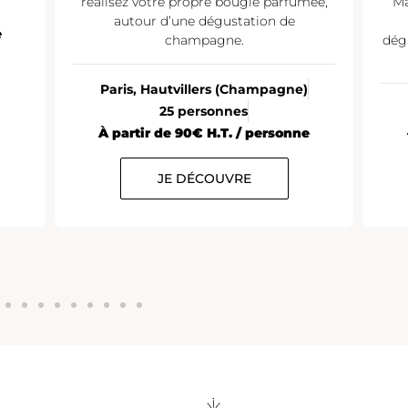
réalisez votre propre bougie parfumée,
Ma
autour d’une dégustation de
e
champagne.
dég
Paris, Hautvillers (Champagne)
25 personnes
À partir de 90€ H.T. / personne
JE DÉCOUVRE