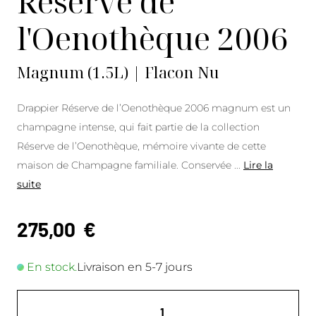
Réserve de
l'Oenothèque 2006
Magnum (1.5L) | Flacon Nu
Drappier Réserve de l’Oenothèque 2006 magnum est un
champagne intense, qui fait partie de la collection
Réserve de l’Oenothèque, mémoire vivante de cette
maison de Champagne familiale. Conservée
...
Lire la
suite
275,00
€
En stock.
Livraison en 5-7 jours