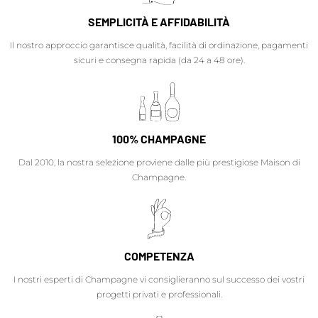
SEMPLICITÀ E AFFIDABILITÀ
Il nostro approccio garantisce qualità, facilità di ordinazione, pagamenti
sicuri e consegna rapida (da 24 a 48 ore).
100% CHAMPAGNE
Dal 2010, la nostra selezione proviene dalle più prestigiose Maison di
Champagne.
COMPETENZA
I nostri esperti di Champagne vi consiglieranno sul successo dei vostri
progetti privati e professionali.