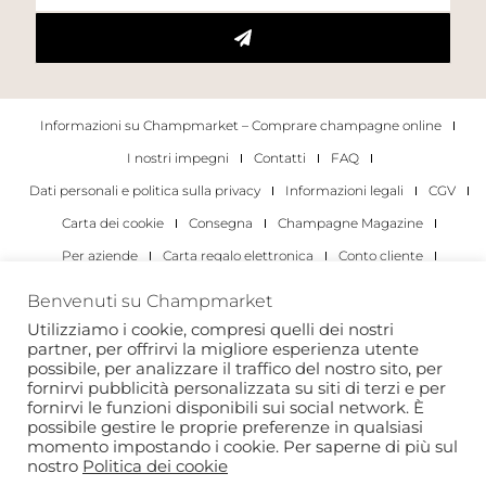
Informazioni su Champmarket – Comprare champagne online
I nostri impegni
Contatti
FAQ
Dati personali e politica sulla privacy
Informazioni legali
CGV
Carta dei cookie
Consegna
Champagne Magazine
Per aziende
Carta regalo elettronica
Conto cliente
I migliori champagne
Occasioni di degustazione di champagne
Benvenuti su Champmarket
Per gli individui
Per le aziende
Utilizziamo i cookie, compresi quelli dei nostri
partner, per offrirvi la migliore esperienza utente
Copyright 2022 © tutti i diritti riservati. Champmarket.
possibile, per analizzare il traffico del nostro sito, per
fornirvi pubblicità personalizzata su siti di terzi e per
fornirvi le funzioni disponibili sui social network. È
possibile gestire le proprie preferenze in qualsiasi
momento impostando i cookie. Per saperne di più sul
nostro
Politica dei cookie