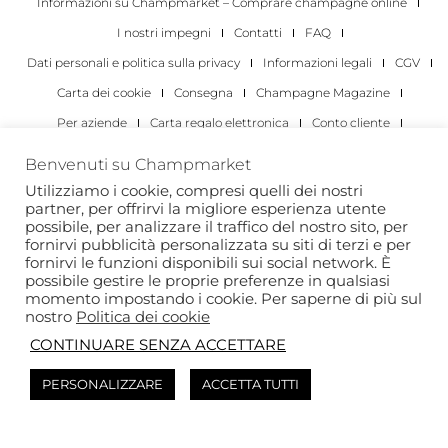
Informazioni su Champmarket – Comprare champagne online
I nostri impegni
Contatti
FAQ
Dati personali e politica sulla privacy
Informazioni legali
CGV
Carta dei cookie
Consegna
Champagne Magazine
Per aziende
Carta regalo elettronica
Conto cliente
I migliori champagne
Occasioni di degustazione di champagne
Benvenuti su Champmarket
Per gli individui
Per le aziende
Utilizziamo i cookie, compresi quelli dei nostri
partner, per offrirvi la migliore esperienza utente
Copyright 2022 © tutti i diritti riservati. Champmarket.
possibile, per analizzare il traffico del nostro sito, per
fornirvi pubblicità personalizzata su siti di terzi e per
fornirvi le funzioni disponibili sui social network. È
possibile gestire le proprie preferenze in qualsiasi
momento impostando i cookie. Per saperne di più sul
nostro
Politica dei cookie
CONTINUARE SENZA ACCETTARE
PERSONALIZZARE
ACCETTA TUTTI
L'ABUSO DI ALCOL È PERICOLOSO PER LA SALUTE. DA
CONSUMARE CON MODERAZIONE.
Questo sito è protetto da reCAPTCHA e si applica l’
Informativa sulla privacy
di