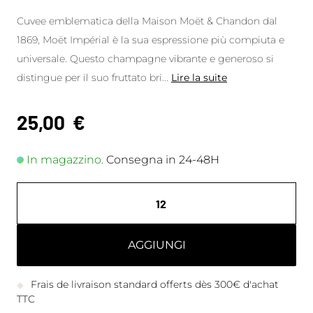
Cuvee emblematica della Maison Moët & Chandon dal
1869, Moët Impérial è la sua espressione più compiuta e
universale. Questo champagne vibrante e generoso si
distingue per il suo fruttato bri
...
Lire la suite
25,00
€
In magazzino.
Consegna in 24-48H
AGGIUNGI
Frais de livraison standard offerts dès 300€ d'achat
TTC