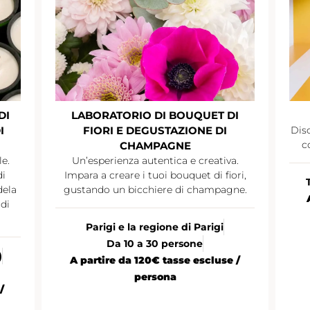
DI
LABORATORIO DI BOUQUET DI
I
FIORI E DEGUSTAZIONE DI
Disc
c
CHAMPAGNE
le.
Un’esperienza autentica e creativa.
di
Impara a creare i tuoi bouquet di fiori,
dela
gustando un bicchiere di champagne.
di
Parigi e la regione di Parigi
Da 10 a 30 persone
)
A partire da 120€ tasse escluse /
persona
/