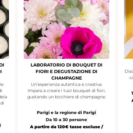
DI
LABORATORIO DI BOUQUET DI
I
FIORI E DEGUSTAZIONE DI
Disc
c
CHAMPAGNE
le.
Un’esperienza autentica e creativa.
di
Impara a creare i tuoi bouquet di fiori,
dela
gustando un bicchiere di champagne.
di
Parigi e la regione di Parigi
Da 10 a 30 persone
)
A partire da 120€ tasse escluse /