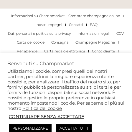
Informazioni su Champmarket – Comprare champagne online
I nostri impegni
Contatti
FAQ
Dati personali e politica sulla privacy
Informazioni legali
CGV
Carta dei cookie
Consegna
Champagne Magazine
Per aziende
Carta regalo elettronica
Conto cliente
I migliori champagne
Occasioni di degustazione di champagne
Benvenuti su Champmarket
Per gli individui
Per le aziende
Utilizziamo i cookie, compresi quelli dei nostri
partner, per offrirvi la migliore esperienza utente
Copyright 2022 © tutti i diritti riservati. Champmarket.
possibile, per analizzare il traffico del nostro sito, per
fornirvi pubblicità personalizzata su siti di terzi e per
fornirvi le funzioni disponibili sui social network. È
possibile gestire le proprie preferenze in qualsiasi
momento impostando i cookie. Per saperne di più sul
nostro
Politica dei cookie
CONTINUARE SENZA ACCETTARE
PERSONALIZZARE
ACCETTA TUTTI