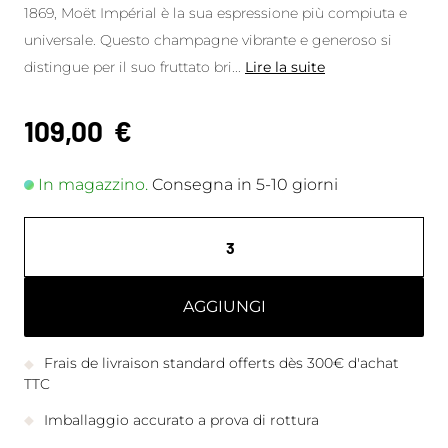
1869, Moët Impérial è la sua espressione più compiuta e
universale. Questo champagne vibrante e generoso si
distingue per il suo fruttato bri
...
Lire la suite
109,00
€
In magazzino.
Consegna in 5-10 giorni
AGGIUNGI
Frais de livraison standard offerts dès 300€ d'achat
TTC
Imballaggio accurato a prova di rottura