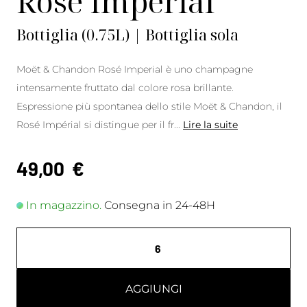
Rosé Impérial
Bottiglia (0.75L) | Bottiglia sola
Moët & Chandon Rosé Imperial è uno champagne
intensamente fruttato dal colore rosa brillante.
Espressione più spontanea dello stile Moët & Chandon, il
Rosé Impérial si distingue per il fr
...
Lire la suite
49,00
€
In magazzino.
Consegna in 24-48H
AGGIUNGI