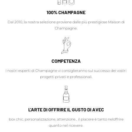
100% CHAMPAGNE
Dal 2010, la nostra selezione proviene dalle più prestigiose Maison di
Champagne.
COMPETENZA
I nostri esperti di Champagne vi consiglieranno sul successo dei vostri
progetti privati e professionali.
L'ARTE DI OFFRIRE IL GUSTO DI AVEC
box chic, personalizzazione, attenzione... il piacere è tanto neloffrire
quanto nel ricevere.