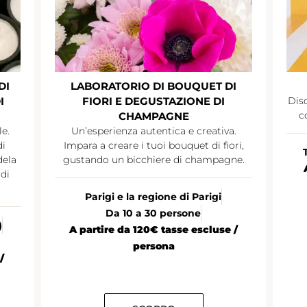
DI
LABORATORIO DI BOUQUET DI
I
FIORI E DEGUSTAZIONE DI
Disc
c
CHAMPAGNE
le.
Un’esperienza autentica e creativa.
di
Impara a creare i tuoi bouquet di fiori,
dela
gustando un bicchiere di champagne.
di
Parigi e la regione di Parigi
Da 10 a 30 persone
)
A partire da 120€ tasse escluse /
persona
/