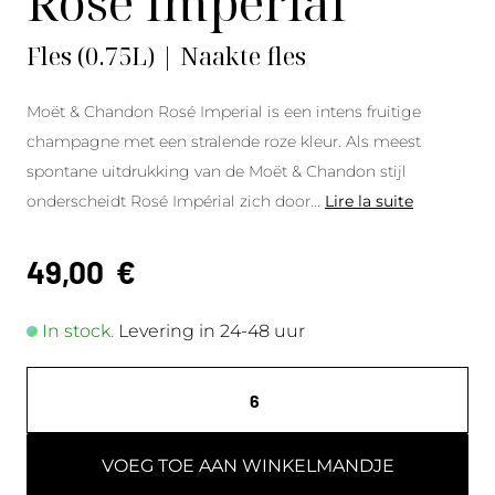
Rosé Impérial
Fles (0.75L) | Naakte fles
Moët & Chandon Rosé Imperial is een intens fruitige
champagne met een stralende roze kleur. Als meest
spontane uitdrukking van de Moët & Chandon stijl
onderscheidt Rosé Impérial zich door
...
Lire la suite
49,00
€
In stock.
Levering in 24-48 uur
VOEG TOE AAN WINKELMANDJE