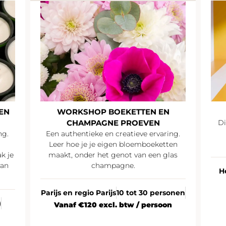
EN
WORKSHOP BOEKETTEN EN
CHAMPAGNE PROEVEN
Di
ng.
Een authentieke en creatieve ervaring.
Leer hoe je je eigen bloemboeketten
k je
maakt, onder het genot van een glas
van
champagne.
H
Parijs en regio Parijs
10 tot 30 personen
)
Vanaf €120 excl. btw / persoon