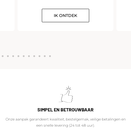
IK ONTDEK
SIMPEL EN BETROUWBAAR
Onze aanpak garandeert kwaliteit, bestelgemak, veilige betalingen en
een snelle levering (24 tot 48 uur).