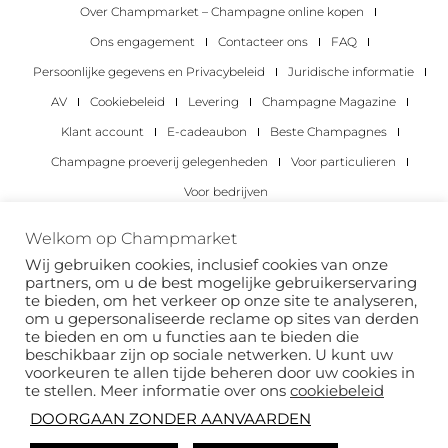
Over Champmarket – Champagne online kopen
Ons engagement
Contacteer ons
FAQ
Persoonlijke gegevens en Privacybeleid
Juridische informatie
AV
Cookiebeleid
Levering
Champagne Magazine
Klant account
E-cadeaubon
Beste Champagnes
Champagne proeverij gelegenheden
Voor particulieren
Voor bedrijven
Copyright 2022 © alle rechten voorbehouden.
Welkom op Champmarket
Champmarket.
Wij gebruiken cookies, inclusief cookies van onze
partners, om u de best mogelijke gebruikerservaring
te bieden, om het verkeer op onze site te analyseren,
om u gepersonaliseerde reclame op sites van derden
te bieden en om u functies aan te bieden die
beschikbaar zijn op sociale netwerken. U kunt uw
voorkeuren te allen tijde beheren door uw cookies in
te stellen. Meer informatie over ons
cookiebeleid
DOORGAAN ZONDER AANVAARDEN
ALCOHOLMISBRUIK IS GEVAARLIJK VOOR JE